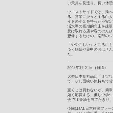
い天井を見遣り、長い休憩
ウエストサイドでは、延べ
る。営業に汲々とする白人
イドの小金を持った不安定
活水準の画期的向上を殊更
受け取れる店や客ののんび
想像するだけの、南部のジ
「ややこしい」ところにも
つく娼婦や薬中のおばさん
た。
2004年3月21日（日曜）
大型日本食料品店「ミツワ
で、少し面映い気持ちで賞
宝くじは買わないが、簡単
如く応募する。但し中学生
会で1L醤油を当てたきり
今回はJAL日本往復ファ