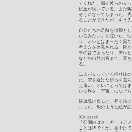
てくれた。漸く彼らの立っ
砂丘が続いている。また騙
そうになってしまった。先
ることができたが、もう先
自分たちの足跡を道標とし
いるみたい」と呟いた。理
う。オレとはまったく異な
考え方を啓発される。確か
車の音であったり、テレビ
などの自然の音まで、耳を
る。
二人が立っている擂り鉢の
た。雪を避けた砂地を選ん
え遠い。オレにとってはま
い世界を「宇宙」になぞら
駐車場に戻ると、登る時に
まった。豹のような絵が記
[Courgars]
「公園内はクーガー（アメ
ことは稀ですが、見掛けて