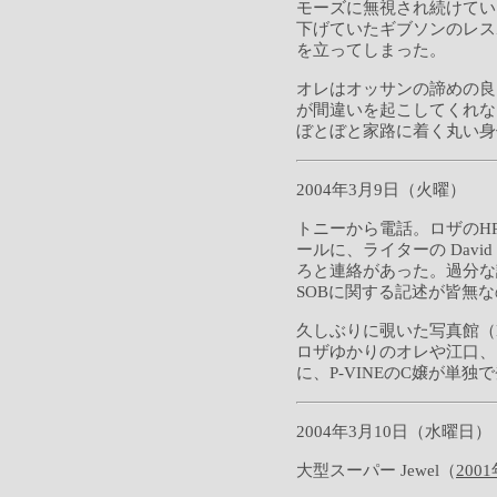
モーズに無視され続けてい
下げていたギブソンのレス
を立ってしまった。
オレはオッサンの諦めの良
が間違いを起こしてくれな
ぼとぼと家路に着く丸い身
2004年3月9日（火曜）
トニーから電話。ロザのHP（r
ールに、ライターの David
ろと連絡があった。過分な
SOBに関する記述が皆無
久しぶりに覗いた写真館（HP内 "T
ロザゆかりのオレや江口、
に、P-VINEのC嬢が単
2004年3月10日（水曜日）
大型スーパー Jewel（
200