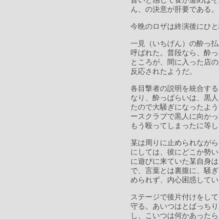
旨いと感じて食が進めばそ
ん、の決意が肝要である。
今晩のロザは終演後にひと
一見（いちげん）の酔っ払
呼ばれた。普段なら、酔っ
ところが、間に入った店の
反応されたようだ。
各目撃者の説明を統合する
なり、酔っぱらいは、黒人
たので大騒ぎになったよう
ースクラブで黒人に向かっ
もう殴ってしまったに等し
某は周りに止められながら
にしては、彼にどこか勢い
に遊びに来ていた某自身は
で、言葉とは裏腹に、騒ぎ
められず、内心困惑してい
ステージで後片付けをして
守る。あいつはとばっちり
し、こいつは何かあったら