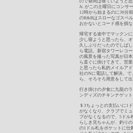
ので昼間は寝ていようと思ったら
Jr. がこの土曜日にコン
12時から始まるのに30分
のR&Bはスローなゴスペ
おかないとコード感を損な
帰宅する途中でマックンに
少し寝ようと思ったら、オ
久しぶりだったのでしばし
ら電話。新宿タワーレコー
の風景を撮った写真が日本
ら直ぐに掛けてきて、営業
と思ったら私的メイルアド
社のNに電話して解決。で
ら、そろそろ用意をして出
行き掛けの夕食に九龍のラ
ンディズのチキンナゲット
＄3ちょっとの支払いに1
がなくなり、クラブでミュ
プがなくなるので、5ドル
らしき兄ちゃんが、釣りの
の1ドル札をポケットに仕