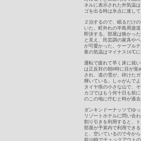
ネルに表示された外気温は
ゴを出る時は氷点に達して
２泊するので、眠るだけの
いた。町外れの半島周遊道
即決する。部屋は狭かった
と見え、民芸調の家具やベ
が可愛かった。ケーブルテ
夜の気温はマイナス16℃
運転で疲れて早く床に就い
は正反対の朝8時に目が覚
され、道の雪が、砕けたガ
輝いている。しゃがんでよ
タイヤ痕の小さな山で、そ
カゴではもう何十日も前に
のこの地に佇むと時が過去
ダンキンドーナッツでゆっ
リゾートホテルに問い合わ
割り引きを利用すると、ト
部屋が予算内で利用できる
と、空いているので今から
前10時でチェックアウト