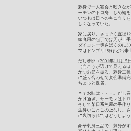
刺身で一人宴会と呟きなが
ーモンのトロ身、しめ鯖を
いつもは日本のキュウリを
しくなっていた。
家に戻り、さっそく直径12
家庭用の包丁では刃が上手
ダイコン一塊さばくのに3
マはドンブリ2杯ほど出来
だし巻卵（
2001年11月1
（向こうが透けて見えるほ
かつお節を振る。刺身三種
に盛り合わせて宴会準備完
ちょっと反省。
さてお味は・・・。だし巻
かけ過ぎ、サーモンはトロ
そして某日系魚屋の手作り
生臭いことこの上なし。さ
に裏切られてはどうしよう
豪華刺身三品で、刺身がす