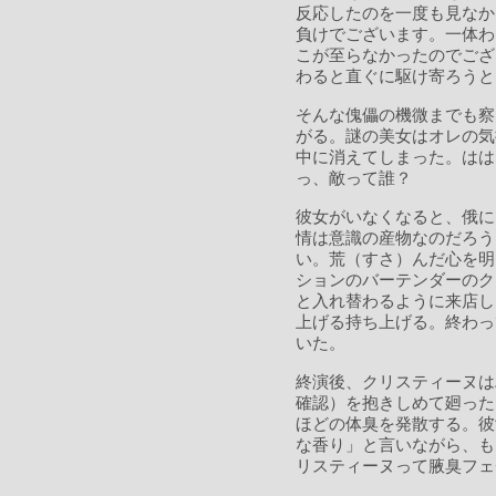
反応したのを一度も見なか
負けでございます。一体わ
こが至らなかったのでござ
わると直ぐに駆け寄ろうと
そんな傀儡の機微までも察
がる。謎の美女はオレの気
中に消えてしまった。はは
っ、敵って誰？
彼女がいなくなると、俄に
情は意識の産物なのだろう
い。荒（すさ）んだ心を明
ションのバーテンダーのク
と入れ替わるように来店し
上げる持ち上げる。終わっ
いた。
終演後、クリスティーヌは
確認）を抱きしめて廻った
ほどの体臭を発散する。彼
な香り」と言いながら、も
リスティーヌって腋臭フェ