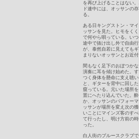
を再び上げることはない。
ド連中には、オッサンの存
る。
ある日キングストン・マイ
ッサンを見た。ヒモをくく
で何やら唄っている。いつ
途中で抜け出し外で自由行
が、泰然自若に見えてもギ
まりないオッサンとお近付
間もなく足下のおぼつかな
演奏に耳を傾け始めた。す
つく身体を懸命に支え聴い
と、ギターを背中に回した
窺っている。元いた場所を
置にへたり込んでいた。酔
か、オッサンのパフォーマ
ッサンが場所を変え次の獲
いことにマインズ客のすべ
て行ったし、明け方前の時
った。
白人街のブルースクラブで