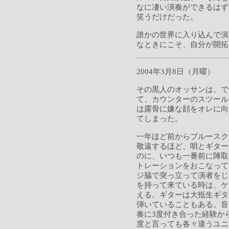
なに凄い演奏ができるはず
笑うだけだった。
誰かの世界に入り込んで演
なときにこそ、自分が開拓
2004年3月8日（月曜）
その黒人のオッサンは、で
て、カウンターのスツール
は露骨に嫌な顔をオレに向
てしまった。
一年ほど前からブルースク
敬遠するほど、唄とギター
のに、いつも一番前に陣取
トレーションをおこなって
ジ脇で突っ立って演者をじ
を持って来ている時は、ケ
える。ギターは大抵生ギタ
弾いていることもある。音
奏に3度付き合った経験か
度と言っても各々違うユニ