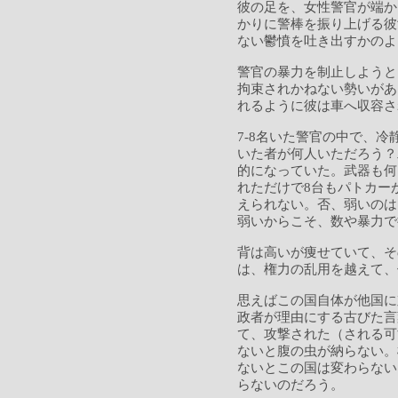
彼の足を、女性警官が端か
かりに警棒を振り上げる彼
ない鬱憤を吐き出すかのよ
警官の暴力を制止しようと
拘束されかねない勢いがあ
れるように彼は車へ収容さ
7-8名いた警官の中で、
いた者が何人いただろう？
的になっていた。武器も何
れただけで8台もパトカー
えられない。否、弱いのは
弱いからこそ、数や暴力で
背は高いが痩せていて、そ
は、権力の乱用を越えて、
思えばこの国自体が他国に
政者が理由にする古びた言
て、攻撃された（される可
ないと腹の虫が納らない。
ないとこの国は変わらない
らないのだろう。