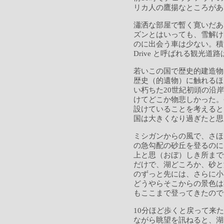
リカ人の鷹揚なところがあ
瀟洒な部屋で暫く寛いだあ
ズンとはいっても、雪解け
のに出会う車は少ない。積雪
Drive と呼ばれる観光道
若いこの国で歴史的建造物
歴史（的遺物）に触れるほ
い朽ちた20世紀初頭の沿
けてどこか物悲しかった。
設けていることを考えると
国は大きくなり過ぎたと思
ミシガンからの風で、さほ
の急勾配の砂丘を登るのに
上と思（おぼ）しき所まで
だけで、湖どころか、砂と
のずっと先には、さらに小
どうやらそこからの景色は
もここまで登ってきたので
10分ほど歩くと戻って来
ながら眺望を訊ねると、湖