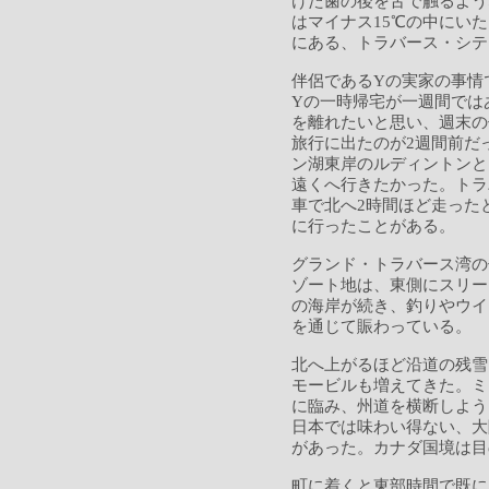
けた歯の後を舌で触るよう
はマイナス15℃の中にい
にある、トラバース・シテ
伴侶であるYの実家の事情
Yの一時帰宅が一週間では
を離れたいと思い、週末の
旅行に出たのが2週間前だ
ン湖東岸のルディントンと
遠くへ行きたかった。トラ
車で北へ2時間ほど走った
に行ったことがある。
グランド・トラバース湾の
ゾート地は、東側にスリー
の海岸が続き、釣りやウイ
を通じて賑わっている。
北へ上がるほど沿道の残雪
モービルも増えてきた。ミ
に臨み、州道を横断しよう
日本では味わい得ない、大
があった。カナダ国境は目
町に着くと東部時間で既に