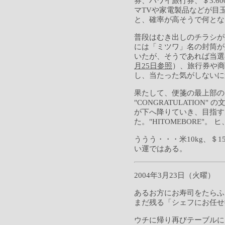
券、ハワイ旅行券、＄3.6
マTVや家電製品などが目
と、確率が高そうで何とな
普段はむき出しのチラシが
には「ミツワ」名の封筒が
いたが、そうであれば当選
月25日参照
）、旅行券や商
し、当たった気がしないに
果たして、便箋の最上部の
"CONGRATULATIO
が下へ降りていき、目指す
た。"HITOMEBORE"
ううう・・・米10kg、＄
い運ではある。
2004年3月23日（火曜）
あるお方にお寿司をたらふ
まだ残る「シェフにお任せ
ウチに帰り再びテーブルに