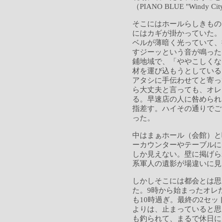
（PIANO BLUE "Windy
そこにはホールらしきもの
にはカギが掛かっていた。
ベルが薄暗く光っていて、
すジーッという音が鳴った
鋪地域で、「ややこしくな
材を運び込もうとしている
アタシに手伝わせてと寄っ
ら大丈夫と言っても、オレ
る。早速店の人に咎められ
指差す。ハイその通りでご
った。
中はまぁホール（会館）と
ーカウンターやテーブルに
しか見えない。壁に掲げら
系軍人の遺影が場違いに見
しかしそこには都会とは思
た。9時から始まったオレ
も10時過ぎ。最終の2セ
よりは、止まっていると思
も釣られて、まるで休日に