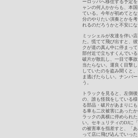
ーロッパへ移住する予定を
ャンの何人かからも、本国
ている。今年が初めてとな
分のやりたい演奏とかを考
れるのだろうかと不安にな
ミッシェルが友達を伴い店
た。慌てて飛び出すと、彼
クが道の真ん中に停まって
部付近で立ちすくんでいる
破片が散乱し、一目で事故
当たらない。運良く目撃し
していたのを盗み聞くと、
ま逃げたらしい。ナンバー
う。
トラックを見ると、左側後
の、誰も怪我をしている様
る部品・破片があまりにも
る車も二次被害にあったか
ラックの真横に停められた
い。セキュリティのDJに
の被害車を指差すと、「あ
って店に飛び込んでいった