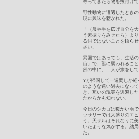
寄ってきたら物を投付けて
野性動物に遭遇したときの
現に興味を惹かれた。
「（服や手を広げ自分を大
う素振りをみせたら）より
る餌ではないことを悟らせ
さい」
異国ではあっても、生活の
宙」で、獣に襲われること
然の中に、二人が旅をして
Yが帰国して一週間しか経
のような遠い過去になって
き、互いの現実を逃避した
たからかも知れない。
今日のシカゴは暖かい雨で
ッサリーでは大盛りのエビ
う。天ザルはそれなりに美
いたような気がする。結局
た。