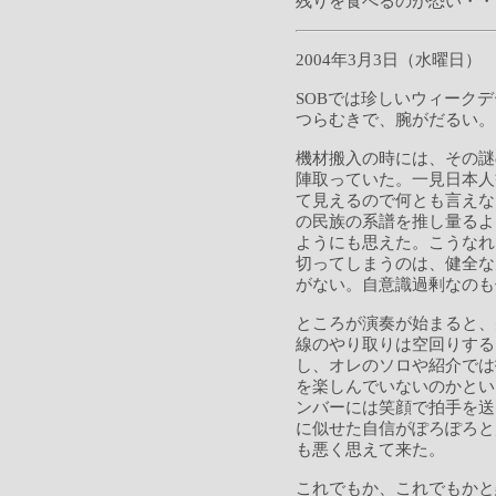
残りを食べるのが恐い・・
2004年3月3日（水曜日）
SOBでは珍しいウィーク
つらむきで、腕がだるい。
機材搬入の時には、その謎
陣取っていた。一見日本人
て見えるので何とも言えな
の民族の系譜を推し量るよ
ようにも思えた。こうなれ
切ってしまうのは、健全な
がない。自意識過剰なのも
ところが演奏が始まると、
線のやり取りは空回りする
し、オレのソロや紹介では
を楽しんでいないのかとい
ンバーには笑顔で拍手を送
に似せた自信がぽろぽろと
も悪く思えて来た。
これでもか、これでもかと