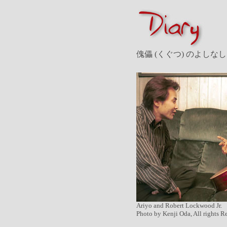
傀儡 (くぐつ) のよしなし
Ariyo and Robert Lockwood Jr.
Photo by Kenji Oda, All rights R