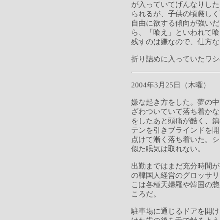
が入っていてげんなりした
られるが、子供の頃厳しく
自由に欲する傾向が強いだ
ら、「喰え」といわれて喰
残すのは嫌なので、仕方な
折り詰めに入っていたワシ
2004年3月25日（木曜）
嫌な起き方をした。夢の中
ざわついていて落ち着かな
をしたあと頭痛が酷く、鎮
テンを引きブラインドを開
点けて漸く落ち着いた。シ
似た眠気は取れない。
出勤まではまだ充分時間が
の韓国人経営のグロッサリ
こは各種天婦羅や韓国の惣
ころだ。
駐車場に通じるドアを開け