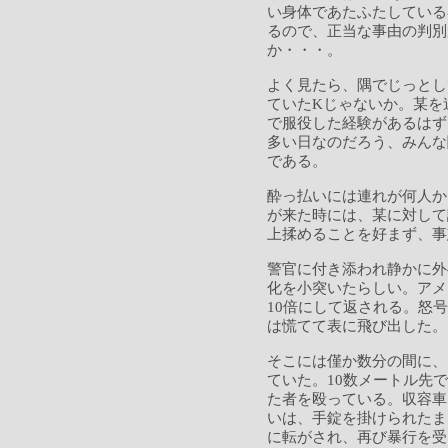
い身体であたふたしている
るので、正当な事由の判別
か・・・。
よく見たら、隅でじっとし
ていたKじゃないか。某を
で服役した経験があるはず
多い日なのだろう、みんな
である。
酔っ払いには連れが何人か
が来た時には、某に対して
上揉めることを好まず、事
警官に付き添われ静かに外
化を小突いたらしい。アメ
10倍にして返される。怒
は慌てて表に飛び出した。
そこには僅か数分の間に、
ていた。10数メートル先
た者を殴っている。収容車
いは、手錠を掛けられたま
に転がされ、再び暴行を受