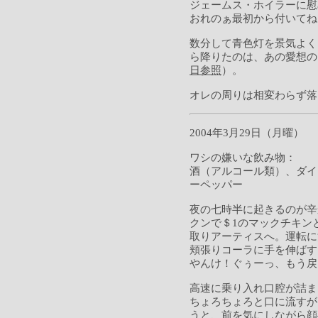
ジェームス・ホイラーに慰
おれのぁ最初から付いてね
数分して青色灯を景気よく
ら降りたのは、あの愛想の
日参照
）。
オレの周りは相変わらず落
2004年3月29日（月曜）
ワシの嫌いな飲み物：
酒（アルコール類）、ダイ
ーペッパー
夜の七時半に起きるのが辛
クンで＄1のマックチキン
取りアーティスへ。運転に
頬張りコーラに手を伸ばす
やんけ！ぐぅーっ、もう戻
高速に乗り入れ口腔が詰ま
ちょろちょろと口に流すが
うと、前を気にしながら顔