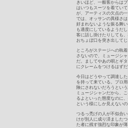
きいほど、一般客からはブ
はいつもスーツを着ていて
が、アーティスの欠点の一
では、オッサンの異様さは
好まれないような振る舞い
も適度にしているようだし
客に話し掛けたりしても、
おちょぼ口を突き出してじ
ところがステージへの執着
さないので、ミュージシャ
だ。ましてやあの唄とギタ
にクレームをつけるはずだ
今日はどうやって調達した
を持って来ている。プロ用
険にされないだろうという
ミュージシャンだから、こ
るよといった態度なのに、
という様にしか見えないの
つるっ禿げの人が不似合い
けが別人に成り済ましたつ
た者に残す強烈な印象が薄