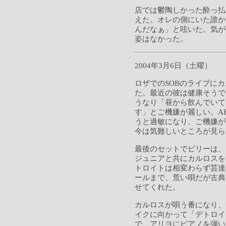
店では鬱陶しかった酔っ払
えた。オレの側にいた誰か
んだなぁ」と呟いた。気が
姿はなかった。
2004年3月6日（土曜）
ロザでのSOBのライブに
た。最近の彼は健康そうで
うなり「昼から飲んでいて
す」とご機嫌が麗しい。A
うと過敏になり、ご機嫌が
今は気難しいところが見ら
最後のセットでビリーは、
ジュニアと共にカルロスを
トロイトは相変わらず芸達
ールまで、荒い唄だが古典
せてくれた。
カルロスが唄う番になり、
イクに向かって「デトロイ
で、アリヨにピアノを弾い