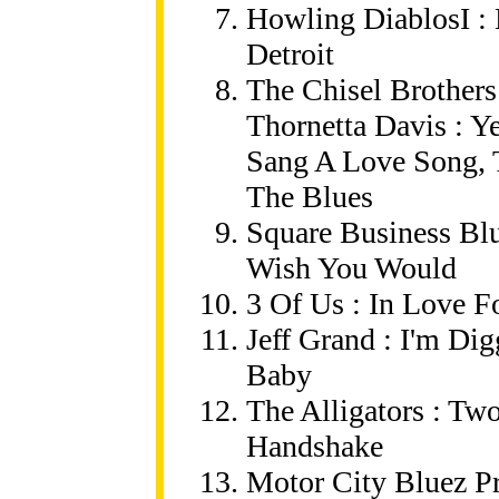
Howling DiablosI :
Detroit
The Chisel Brothers
Thornetta Davis : Ye
Sang A Love Song, 
The Blues
Square Business Blu
Wish You Would
3 Of Us : In Love F
Jeff Grand : I'm Dig
Baby
The Alligators : Tw
Handshake
Motor City Bluez Pr