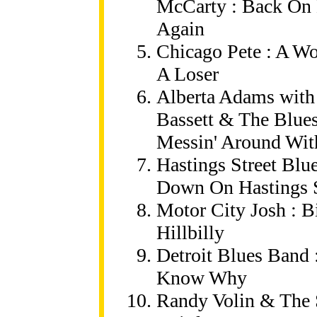
McCarty : Back On
Again
Chicago Pete : A W
A Loser
Alberta Adams with
Bassett & The Blues
Messin' Around Wit
Hastings Street Blu
Down On Hastings S
Motor City Josh : B
Hillbilly
Detroit Blues Band :
Know Why
Randy Volin & The 