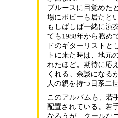
ブルースに目覚めた
場にボビーも居たと
もしばしば一緒に演
ても1988年から務
ドのギターリストと
トに来た時は、地元の雑誌B
れたほど。期待に応
くれる。余談になる
人の親を持つ日系二
このアルバムも、若
配置されている。若
なろうが、クールな