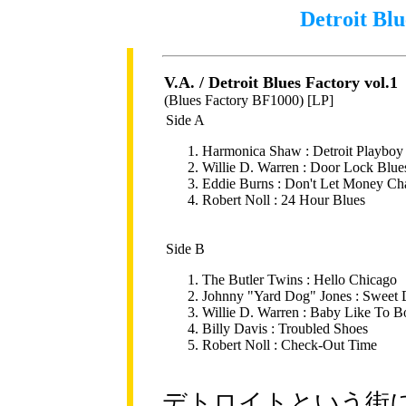
Detroit Blu
V.A. / Detroit Blues Factory vol.1
(Blues Factory BF1000) [LP]
Side A
Harmonica Shaw : Detroit Playboy
Willie D. Warren : Door Lock Blue
Eddie Burns : Don't Let Money C
Robert Noll : 24 Hour Blues
Side B
The Butler Twins : Hello Chicago
Johnny "Yard Dog" Jones : Sweet
Willie D. Warren : Baby Like To B
Billy Davis : Troubled Shoes
Robert Noll : Check-Out Time
デトロイトという街