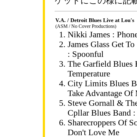
ケットにこの様に記
V.A. / Detroit Blues Live at Lou's
(ASM / No Cover Productions)
Nikki James : Phone
James Glass Get To 
: Spoonful
The Garfield Blues 
Temperature
City Limits Blues B
Take Advantage Of
Steve Gornall & Th
Cpllar Blues Band :
Sharecroppers Of So
Don't Love Me