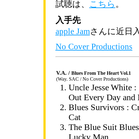
試聴は、
こちら
。
入手先
apple Jam
さんに近日
No Cover Productions
V.A. /
Blues From The Heart Vol.1
(Way. SAC / No Cover Productions)
Uncle Jesse White :
Out Every Day and 
Blues Survivors : C
Cat
The Blue Suit Blues
Lucky Man