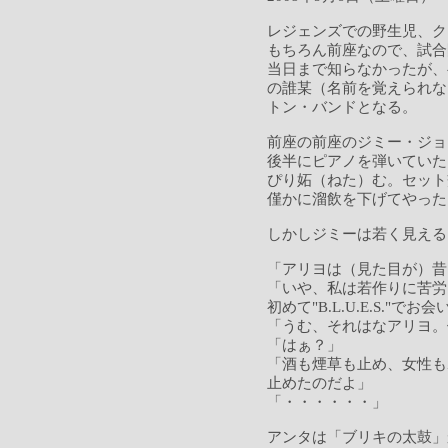
レジェンズでの野生児、ク
もちろん前座なので、試合
当日まで知らなかったが、
の誰某（名前を覚えられな
トン・バンドとなる。
前座の前座のジミー・ジョ
後半にピアノを弾いていた
ぴり妬（ねた）む。セット
僅かに溜飲を下げてやった
しかしジミーは若く見える
「アリヨは（見た目が）昔
「いや、私は若作りに苦労
初めて"B.L.U.E.S.
「うむ、それはなアリヨ。
「はぁ？」
「酒も煙草も止め、女性も
止めたのだよ」
「・・・・・・」
アンタは「ブリキの太鼓」