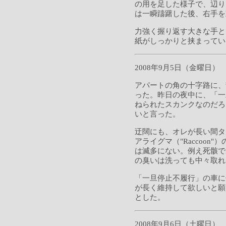
の用を足した様子で、辺り
は一瞬躊躇した後、右手を
力強く握り返す大きな手と
紙がしっかりと挟まって
2008年9月5日（金曜日）
アパートの角の十字路に、
った。昨日の夜中に、「一
ねられたスカンクなのだろ
いと言った。
迂闊にも、オレが長い間タヌキ
アライグマ（"Raccoo
は滅多にない。例え死骸で
の臭いは洗っても中々取
「一旦停止不履行」の車に
が長く維持して欲しいと願
とした。
2008年9月6日（土曜日）