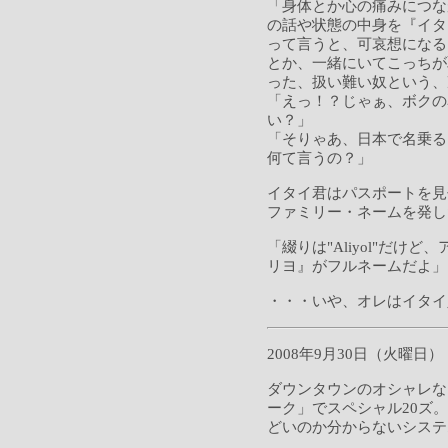
「身体とか心の痛みにつな
の話や状態の中身を『イタ
って言うと、可哀想になる
とか、一緒にいてこっちが
った、扱い難い奴という、
「えっ！？じゃぁ、ボクの
い？」
「そりゃあ、日本で名乗る
何て言うの？」
イタイ君はパスポートを見
ファミリー・ネームを発し
「綴りは"Aliyol"だ
リヨ』がフルネームだよ」
・・・いや、オレはイタイ
2008年9月30日（火曜日）
ダウンタウンのオシャレな
ーク」でスペシャル20ズ。
どいのか分からないシステ