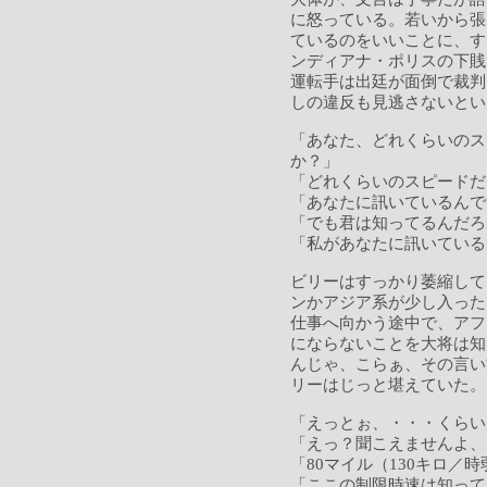
に怒っている。若いから張
ているのをいいことに、す
ンディアナ・ポリスの下賎
運転手は出廷が面倒で裁判
しの違反も見逃さないとい
「あなた、どれくらいのス
か？」
「どれくらいのスピードだ
「あなたに訊いているんで
「でも君は知ってるんだろ
「私があなたに訊いている
ビリーはすっかり萎縮して
ンかアジア系が少し入った
仕事へ向かう途中で、アフ
にならないことを大将は知
んじゃ、こらぁ、その言い
リーはじっと堪えていた。
「えっとぉ、・・・くらい
「えっ？聞こえませんよ、
「80マイル（130キロ／
「ここの制限時速は知って