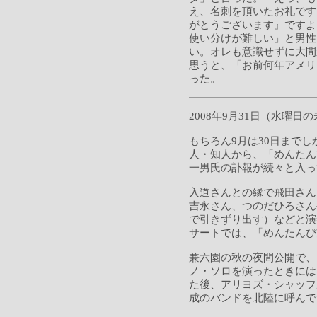
え、名刺を頂いたお礼です
がとうございます』ですよ
使い分けが難しい」と男性
い。オレも意識せずに大間
思うと、「お前何年アメリ
った。
2008年9月31日（水曜日
もちろん9月は30日まで
人・知人から、「めんたん
一男氏の訃報が続々と入っ
入道さんとの縁で飛田さん
吉永さん、つのだひろさん
で引きずり出す）などと演
サートでは、「めんたんぴ
兼六園の秋の夜間公開で、
ノ・ソロを演ったときには
た後、アリヨズ・シャッフ
成のバンドを北陸に呼んで