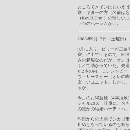
ところでメインはといえば
歌・ギターの方（名前は忘
（Key.B.Drm.）の珍
ラシのハーレムかい。
2008年9月13日（土曜日）
9月に入り、ビリーが二週
室）に出ているので、SO
みの超暇なのだが、オレは
くれて助かっていた。先週
た2本の内、ミシシッピー
ウェザースビー（オレの喫
楽しいユニット。しかし、
ゃが。
今月のお得意様（4本頂戴
シャル20ズ」仕事に、名も
の誰かの結婚パーティへ。
昨日からの大雨でシカゴ市
止めとなっているのも知ら