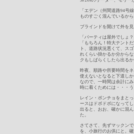
SP20sのリーダー、モリ
「エデン（州間道路94号
ものすごく混んでいるから
ブラインドを開けて外を見
「パーティは屋外でしょ？
「もちろん！特大テントだ
ト、道路状況悪くて、スゴ
れくらい掛かるか分からな
クもしばらくしたら出るか
昨夜、順路や所要時間をネ
使えないとなると下道しか
なので、一時間は余計にみ
時に着くためには・・・う
レイン・ポンチョをまとっ
ースはドボドボになってし
出ると、おお、確かに混ん
た。
さてさて、先ずマックンで
を、小旅行のお供にと。確