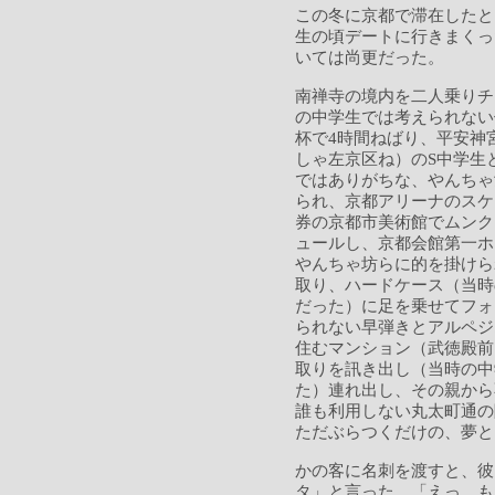
この冬に京都で滞在したと
生の頃デートに行きまくっ
いては尚更だった。
南禅寺の境内を二人乗りチ
の中学生では考えられない
杯で4時間ねばり、平安神
しゃ左京区ね）のS中学生
ではありがちな、やんちゃ
られ、京都アリーナのスケ
券の京都市美術館でムンク
ュールし、京都会館第一ホ
やんちゃ坊らに的を掛けら
取り、ハードケース（当時
だった）に足を乗せてフォ
られない早弾きとアルペジ
住むマンション（武徳殿前
取りを訊き出し（当時の中
た）連れ出し、その親から
誰も利用しない丸太町通の
ただぶらつくだけの、夢と
かの客に名刺を渡すと、彼
タ」と言った。「えっ、も