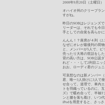
2008年9月20日（土曜日）
オハイオ州のクリーブラン
すがね。
昨日のSOBはレジェンズ
リーダーは、それでも今日
手としての自覚を高らかに
んんん！？座席が４列（2.
なぜにオレが最後列の荷物
と、メンバーが5人で、ビ
売ったり大将の世話をした
背の高い方は、SOB公認
れど・・・して2列目ニッ
おお、ローディ君のジュニ
可哀想なのは新メンバー（
君、唯一3人掛けに3人で
せ合って。道理で、車内エ
トを羽織っているのに、互
ズ）で暖め合って、半袖T
ンと腰を落ち着け、いつ代
iPodを用意すると、さっ