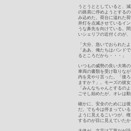
うとうととしていると、減
の路肩に停めようとするの
み込めた。荷台に溢れた荷
井灯を点滅させているイン
うな鼻先を向けている。間
いシェリフの近付くのが、
「大分、急いでおられたよ
「ああ、俺たちはバンドで
るところだから・・・」
いつもの威勢の良い大将の
車両の書類を受け取りなが
内を見やり言った。「後ろ
ますか？」。モーズの彼女
「みんなちゃんとするのよ
ごそし始めたが、オレは動
確かに、安全のためには後
だ。でも今は停まっている
ように見えるこいつが、権
するのが目に見えていたか
大体が、文言は丁寧だが語