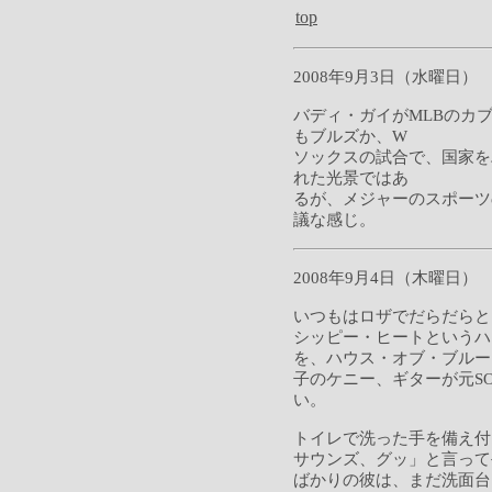
top
2008年9月3日（水曜日）
バディ・ガイがMLBのカ
もブルズか、W
ソックスの試合で、国家を
れた光景ではあ
るが、メジャーのスポーツ
議な感じ。
2008年9月4日（木曜日）
いつもはロザでだらだらと
シッピー・ヒートというハ
を、ハウス・オブ・ブルー
子のケニー、ギターが元S
い。
トイレで洗った手を備え付
サウンズ、グッ」と言って
ばかりの彼は、まだ洗面台