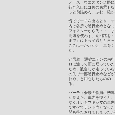
ノース・ウエスタン道路に
行き入口には何の表示もな
っと前詰めろ。ふむ、確か
慌ててウチを出るとき、テ
内は各所で通行止めとなっ
フォスターから先・・・ま
高速を使わず、迂回路を・
まで」はトゥイ通りと言っ
ここは一か八かと、車をぐ
た。
94号線、通称エデンの南
ロに渡って雨に煙っていた
ため、数台しか走っていな
の先で一部通行止めなどが
れぬ、と用心したものの、
る。
パーティ会場の係員に誘導
が見えた。車内を覗くと、
なくオレもマキシマの車内
ですべてテント内となった
間も待たされてしまったが