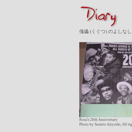
傀儡 (くぐつ) のよしなし
Rosa's 20th Anniversary
Photo by Sumito Ariyoshi, All ri