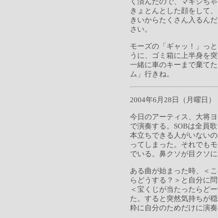
く済んだので、マキシちゃ
きょとんとした顔をして、
きいからたくさん入るんだ
さい。
モーズの「ギャッ！」っと
うに、ゴミ箱に上半身を突
一緒に車のキーまで棄てた
ム」行きね。
2004年6月28日（月曜日）
今日のアーティス、大将ヨ
で演奏する。SOBは全員
本立ちできる人がいないの
ってしまった。それでもモ
でいる。鼻クソが目クソに
ある曲が始まった時、＜こ
らどうする？＞と自分に問
＜宝くじが当たったらどー
た。すると突然気持ちが穏
粋に自分のためだけに演奏