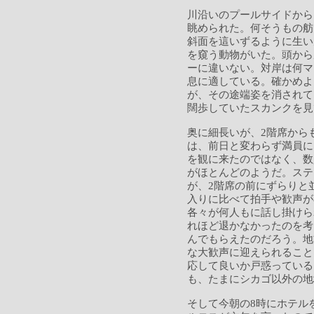
川沿いのプールサイドから
眺められた。何そうもの舫
斜面を這いずるように生い
を窺う動物がいた。頭から
ーに違いない。対岸は何マ
息に適している。確かめよ
が、その途端姿を消されて
闊歩していたスカンクを見
奥に細長いが、2階席から
は、前日と変わらず満員に
を観に来たのではなく、数
がほとんどのようだ。ステ
が、2階席の前にずらりと
入りに比べて拍手や歓声が
各々が何人もに話し掛けら
れほど退かなかったのを考
んでもらえたのだろう。地
な大歓声に迎えられること
応して良いか戸惑っている
も、たまにシカゴ以外の地
そして今朝の8時にホテル