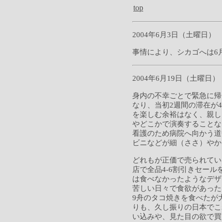
top
2004年6月3日（土曜日）
事情により、シカゴへは6
2004年6月19日（土曜日）
身内の不幸ごとで緊急に帰
なり、当初2週間の滞在が
を楽しむ余裕はなく、親し
やどこかで演奏することな
看護のため病院へ向かう道
ビニなどが細（ささ）やか
どれもが正価で売られてい
店で全品4-6割引きセー
は食べなかったようなデザ
苦しい日々で食欲があった
9舟のタコ焼きを食べたが
りも、久し振りの日本でこ
い込みや、見た目の欲で買