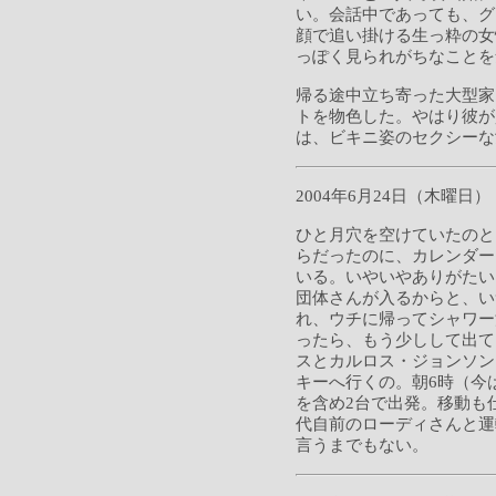
い。会話中であっても、グ
顔で追い掛ける生っ粋の女
っぽく見られがちなことを
帰る途中立ち寄った大型家
トを物色した。やはり彼が
は、ビキニ姿のセクシーな
2004年6月24日（木曜日）
ひと月穴を空けていたのと
らだったのに、カレンダー
いる。いやいやありがたい
団体さんが入るからと、い
れ、ウチに帰ってシャワー
ったら、もう少しして出て
スとカルロス・ジョンソン
キーへ行くの。朝6時（今
を含め2台で出発。移動も
代自前のローディさんと運
言うまでもない。