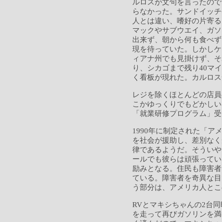
ルロスが文句を言ったので
らなかった。サンドイッチ
人とは違い、嗜好の片寄る
マックやサブウエイ、ガソ
出来ず、朝から何も食べず
現を待っていた。しかしケ
ィアナ州でも見掛けず、そ
り、シカゴまで残り40マイ
く看板が現れた。カルロス
レジを除くほとんどの店員
こかゆっくりでもどかしい
「就業研修プログラム」受
1990年に制定された「
を社会が援助し、差別なく
律であるようだ。そういや
ールでも彼らは頑張ってい
励みとなる。住民も障害者
ている。障害者を奇異な目
う部分は、アメリカ人とこ
RVとマキシちゃんの2台
を走って再びガソリンを満