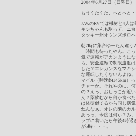
2004年6月27日（日曜日）
もうくたくた、へとへと・
J.W.のRVでは機材と4
キシちゃんも駆って、ニ台揃
タッキー州オウンズボロへ
朝7時に集合ゆーたん違う
一時間も待ったやん。こっ
気で運転がアカンようにな
ら、安全運転で制限速度は
した？エレガンスなマキシ
な運転したくないんよね。
マイル（時速約145km
チャーか。それやのに、何
の？えっ、おしっこが近い
ん？薬飲むから何か食べた
は体型似てるから同じ病気
ねんなぁ。オレの隣のカル
あっっ、今度は何ぃ？み、
ラブに着いたら午後4時過
が5時・・・。