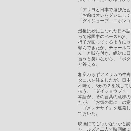
「アリヨと日本で遊びたぁ
「お前はオレをダシにして
「ダイジョーブ、ニホンゴ
最後は妙にこなれた日本語
って帰国中のベースHが、
椅子が回ってくるようにセ
頼んできたが、チャールズ
ん」と嘘を付き、絶対に日
言うと笑いながら、「ボク
と答える。
相変わらずアメリカの牛肉
タコスを注文したが、日本
不味く、3分の２を残して
払う。「ダイジョウブ？」
本語が、その言葉の意味の
たが、「お気の毒に」の意味でも
「ゴメンナサイ」を連発し
ておいた。
映画にでも行かないかと誘
ャールズと二人で映画館に