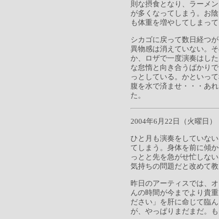
則な摂食となり、ラーメン
が多くなってしまう。お陰で
も体重を増やしてしまって
シカゴに戻って数日経つが
異物感は消えていない。そ
か、ロザで一度演奏はした
な怠惰と向き合うばかりで
っとしている。かといって
腹を水で済ませ・・・あれ
た。
2004年6月22日（火曜日）
ひと月も演奏をしていない
てしまう。身体を前に傾か
っとと先を急がせ忙しない
気持ちの問題だと改めて教
昨日のアーティスでは、オ
んの時間が今までより貴重
ださい」を肝に命じて臨ん
が、やっぱりまだまだ。も