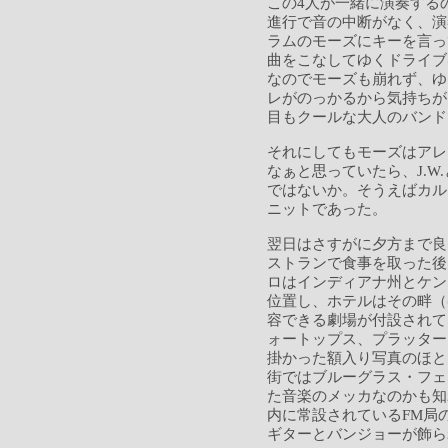
この4人が一緒に演奏するの
進行で音の中断がなく、演
ラムのモーズにキーを言っ
曲をこなしてゆくドライブ
なのでモーズも崩れず、ゆ
レがのっかるから気持ちが
目もクールな大人のバンド
それにしてもモーズはアレ
なぁと思っていたら、J.W
ではないか。そうえばカル
ニットであった。
翌日はさすがに夕方まで良
ストランで食事を取った後
ロはインディアナ州とケン
位置し、ホテルはその畔（
容できる劇場が付設されて
ォートップス、プラッター
掛かった額入り写真のほと
街ではブルーグラス・フェ
た音楽のメッカなのかも知
内に常設されているFM局
ギターとバンジョーが飾ら