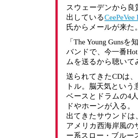
スウェーデンから良
出している
CeePeVee 
氏からメールが来た
「The Young G
バンドで、今一番Ho
ムを送るから聴いて
送られてきたCDは、「H
トル。脳天気という
ベースとドラムの4
ドやホーンが入る。
出てきたサウンドは、まさに
アメリカ西海岸風の
ー系スロー・ブルー