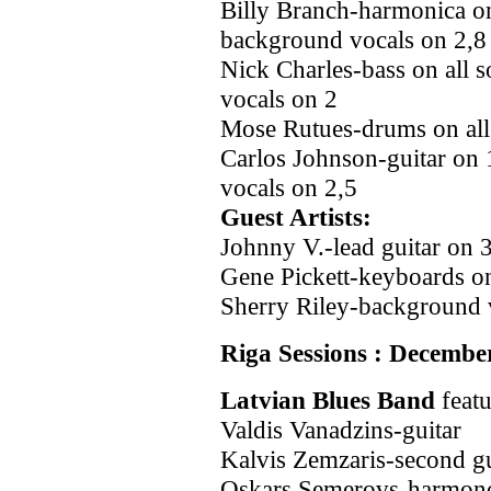
Billy Branch-harmonica on 
background vocals on 2,8
Nick Charles-bass on all s
vocals on 2
Mose Rutues-drums on all 
Carlos Johnson-guitar on 
vocals on 2,5
Guest Artists:
Johnny V.-lead guitar on 3
Gene Pickett-keyboards on
Sherry Riley-background 
Riga Sessions : Decembe
Latvian Blues Band
featu
Valdis Vanadzins-guitar
Kalvis Zemzaris-second gu
Oskars Semerovs-harmonoc