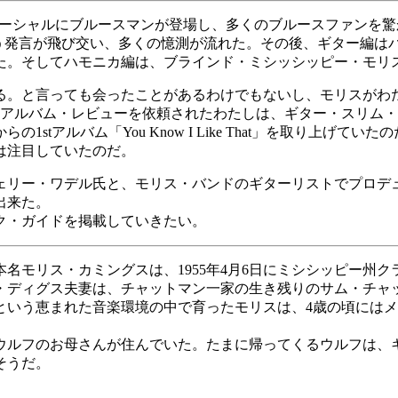
コマーシャルにブルースマンが登場し、多くのブルースファンを
いう発言が飛び交い、多くの憶測が流れた。その後、ギター編は
た。そしてハモニカ編は、ブラインド・ミシッシッピー・モリ
る。と言っても会ったことがあるわけでもないし、モリスがわ
のアルバム・レビューを依頼されたわたしは、ギター・スリム
ordsからの1stアルバム「You Know I Like That」を取
は注目していたのだ。
ェリー・ワデル氏と、モリス・バンドのギターリストでプロデ
出来た。
ク・ガイドを掲載していきたい。
名モリス・カミングスは、1955年4月6日にミシシッピー州
・ディグス夫妻は、チャットマン一家の生き残りのサム・チャ
という恵まれた音楽環境の中で育ったモリスは、4歳の頃には
ウルフのお母さんが住んでいた。たまに帰ってくるウルフは、
そうだ。