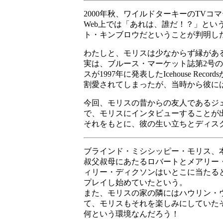
2000年秋、ワイルドターキーのTV
Web上では「あれは、誰だ！？」と
ト・キンブロウだということが判明し
わたしと、モリスは少なからず縁があ
実は、ブルース・マーケット誌第2号
スが1997年に発表したIcehouse Rec
割愛されてしまったが、当時から彼に
今回、モリスの昔からの友人であるジ
で、モリスにインタビューすることが
それをもとに、彼の生い立ちとディス
ブラインド・ミシシッピー・モリス、本
叔父叔母にあたるロバートとメアリー
ィリー・ディクソンはいとこに当たる
プレイし始めていたという。
また、モリスの家の隣にはハウリン・
て、モリスもそれを楽しみにしていた
何という環境なんだろう！