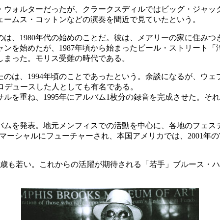
・ウォルターだったが、クラークスディルではビッグ・ジャッ
ェームス・コットンなどの演奏を間近で見ていたという。
は、1980年代の始めのことだ。彼は、メアリーの家に住みつき
ンを始めたが、1987年頃から始まったビール・ストリート
しまった。モリス受難の時代である。
は、1994年頃のことであったという。余談になるが、ウェブは
ecords)をプロデュースした人としても有名である。
重ね、1995年にアルバム1枚分の録音を完成させた。それが199
アルバムを発表。地元メンフィスでの活動を中心に、各地のフェ
シャルにフューチャーされ、本国アメリカでは、2001年のW.C. ハン
。
り4歳も若い。これからの活躍が期待される「若手」ブルース・