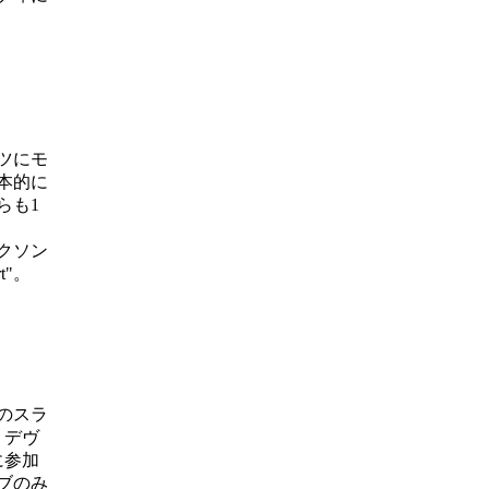
ツにモ
本的に
らも1
クソン
t"。
のスラ
、デヴ
に参加
ブのみ