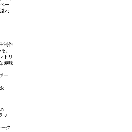
/ベー
味溢れ
主制作
いる。
ントリ
な趣味
ポー
ck
ry
ラッ
ォーク