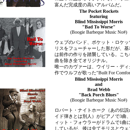
富んだ完成度の高いアルバムだ。
The Pocket Rockets
featuring
Blind Mississippi Morris
"Bad To Worse"
(Boogie Barbeque Music No#)
ウェブのバンド、ポケット・ロケッ
リスをフューチャーした形だが、基
は前作の作りを踏襲している。こち
曲を除き全てオリジナル。
唯一のカヴァーは、ウイリー・ディ
作でウルフが歌った"Built For Comfor
Blind Mississippi Morris
and
Brad Webb
"Back Porch Blues"
(Boogie Barbeque Music No#)
ロバート・ナイトホーク（あの伝説
イド弾きとは別人）がピアノで3曲
ィット・フォウラーがドラムで1曲
しているが、後は全てモリスとウェ