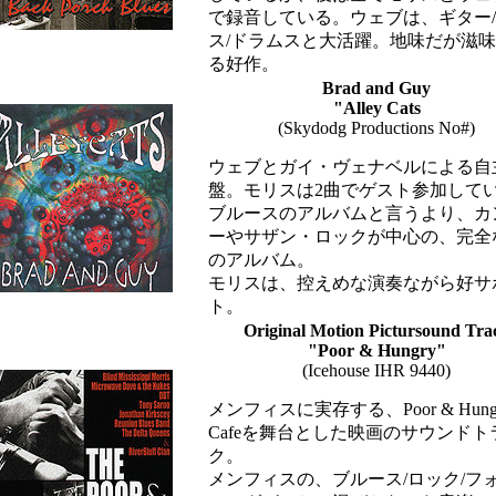
で録音している。ウェブは、ギター
ス/ドラムスと大活躍。地味だが滋
る好作。
Brad and Guy
"Alley Cats
(Skydodg Productions No#)
ウェブとガイ・ヴェナベルによる自
盤。モリスは2曲でゲスト参加して
ブルースのアルバムと言うより、カ
ーやサザン・ロックが中心の、完全
のアルバム。
モリスは、控えめな演奏ながら好サ
ト。
Original Motion Pictursound Tra
"Poor & Hungry"
(Icehouse IHR 9440)
メンフィスに実存する、Poor & Hung
Cafeを舞台とした映画のサウンドト
ク。
メンフィスの、ブルース/ロック/フ