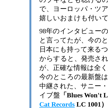
で、ヨーロッパ・ツ
嬉しいおまけも付い
98年のインタビュー
と言ってたが、今の
日本にも持って来る
からすると、発売さ
が、正確な情報は全
今のところの最新盤は、昨年L
中継された、サニー
イブ盤
「Blues Won't 
Cat Records
LC 1001）