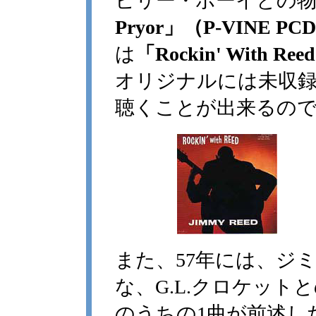
ビリー・ボーイとの
Pryor」（P-VINE PCD
は
「Rockin' With Re
オリジナルには未収録。
聴くことが出来るの
また、57年には、ジ
な、G.L.クロケット
のうちの1曲が前述し