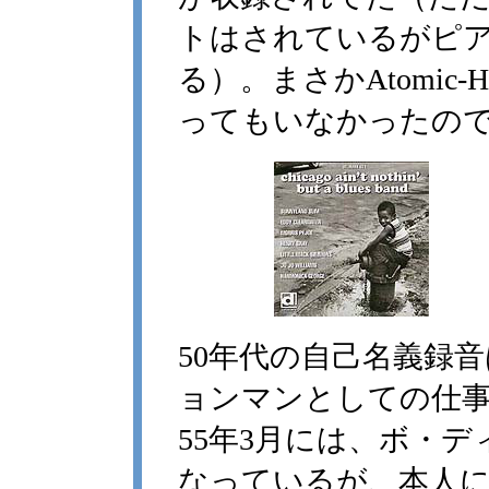
トはされているがピ
る）。まさかAtomi
ってもいなかったの
50年代の自己名義録
ョンマンとしての仕
55年3月には、ボ・ディド
なっているが、本人