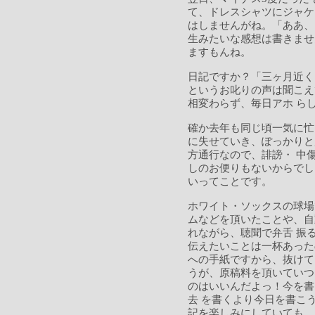
て、ドレスシャツにジャケ
はしませんがね。「ああ、
生みたいな感想は書きませ
ますもんね。
日記ですか？「三ヶ月近く
というお叱りの声は聞こえ
相変わらず、毎日アホ ら
確か去年も同じ頃一気に忙
に失せていき、ぽっかりと
方通行なので、誹謗・ 中
しのお便りもないからでし
いってことです。
ホワイト・ソックスの球場
ムなどを頂いたことや、自
れながら、聴聞で弁舌 振
伝えたいことは一杯あった
への手紙ですから、抜けて
うが、原稿料を頂いていつ
のはいいんだよっ！今を書
去 を書くより今日を書こ
記を楽しみにしていても、