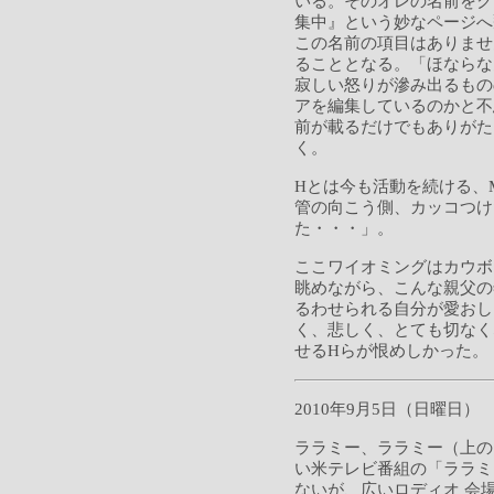
いる。そのオレの名前をク
集中』という妙なページへ
この名前の項目はありませ
ることとなる。「ほならな
寂しい怒りが滲み出るもの
アを編集しているのかと不
前が載るだけでもありがた
く。
Hとは今も活動を続ける、
管の向こう側、カッコつけ
た・・・」。
ここワイオミングはカウボ
眺めながら、こんな親父の
るわせられる自分が愛おし
く、悲しく、とても切なく
せるHらが恨めしかった。
2010年9月5日（日曜日）
ララミー、ララミー（上の
い米テレビ番組の「ララミ
ないが、広いロディオ 会場に、"Sn