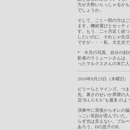
方が大勢いらっしゃるかも
でしょうか。
そして、ごく一部の方はご
ます。機材運びとセッティ
す。もう、二ヶ月近く経つ
したいのに、それじゃ生活
ですが・・・私、大丈夫で
* 今月の写真、自分の顔
影者のラミューンさんは、
ったマルクスさんの未亡人
2010年9月23日（木曜日）
ビリーらとマインズ、つま
先。暑さのせいか界隈の人
店"B.L.U.E.S."も週末
演奏中に背後からオレの脇
っこい笑顔が歪んでいた。
らず光は見えない。ブルー
あろう、Dの息子のB。