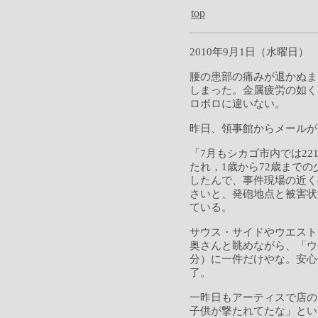
top
2010年9月1日（水曜日）
腰の患部の痛みが退かぬま
しまった。金属疲労の如く
ロボロに違いない。
昨日、領事館からメールが
「7月もシカゴ市内では22
たれ，1歳から72歳までの
したんで、事件現場の近く
さいと、発砲地点と被害状
ている。
サウス・サイドやウエスト
奥さんと眺めながら、「ウ
分）に一件だけやな。安心
了。
一昨日もアーティスで店の
子供が撃たれてたな」とい