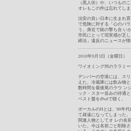
（黒人街）や、いつものこ
オレもこの件は忘れてしま
治安の良い日本に生まれ育
で危険に対する「心のバラ
う。身近で銃の撃ち合 い
市民にとって現実感が乏し
締法」違反のニュースが懐
2010年9月3日（金曜日）
ワイオミング州のララミー
デンバーの空港には、スリ
えた。冷蔵庫には飲み物と
数時間を最後尾のラウ ン
ック・スター並みの待遇と
ベスト盤をiPodで聴く。
ボーカルのHとは、90年
て疎遠になってしまった。
関連人物としてオ レの名
いた。今は名前ごと削除さ