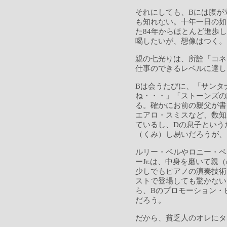
それにしても、Bには腹が
も知れない。十年一日の如
た84年からほとんど進歩
喝したいが、想像はつく。
親の七光りは、所詮「コネ
仕事のできるレベルに達し
Bは会うたびに、「サンタ
ね・・・」「ストーンズの
る。確かにお前の親父が書
エアロ・スミスなど、数知
ているし、Dの息子という
（くみ）し易いだろうが、
ルリー・ベルやロニー・ベ
ーJr.は、中身を磨いて親
少しでもピアノの演奏技術
ストで登場しても驚かない
ら、Bのプロモーション・
だろう。
だから、貧乏人のオレにタ