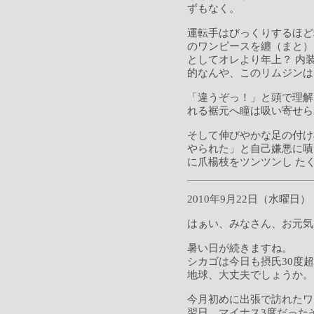
ずもなく。
運転手はびっくりするほど
のワンピースを纏（まと）
としてオレより年上？ 内
的なんや、このリムジンは
「違うぞっ！」と頭で理解
れる裾元へ瞳は吸い寄せら
そして伸びやかな足の付け
やられた」と自己嫌悪に嘖
に爪楊枝をツンツンし た
2010年9月22日（水曜日）
はぁい、みなさん、お元気
暑い日が続きますね。
シカゴは今日も摂氏30度
地球、大丈夫でしょうか。
今月初めに出張で訪れたワ
翌日、マイナス3度だった