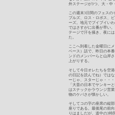
外ステージが3つ、大・中
この週末3日間のフェスの
プルズ、ロス・ロボス、ビ
ーズ。地元でブイブイいわ
ではさすがに出番が早い。
テージで汗を掻き、夜には
た。
ここへ到着した金曜日にメ
ベース）話で、昨日の本番
ンドのメンバーらと山岸さ
上がりする。
そして今日オレたちを空港
の日記を読んでね）ではな
ーじゃ、スターじゃ・・・
「大昔の日本でヤンキーと
はスナックかラウンジ営業
物のケバさが懐かしい。
そしてコの字の座席の縦部
座りである。最後尾の前向
りはましだが、道中の3時