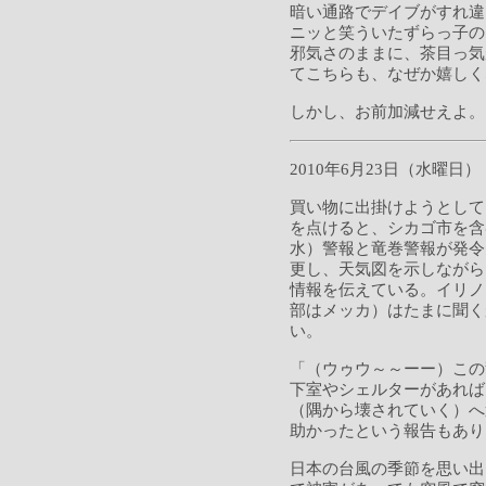
暗い通路でデイブがすれ違
ニッと笑ういたずらっ子の
邪気さのままに、茶目っ気
てこちらも、なぜか嬉しく
しかし、お前加減せえよ
2010年6月23日（水曜日）
買い物に出掛けようとして
を点けると、シカゴ市を含
水）警報と竜巻警報が発令
更し、天気図を示しながら
情報を伝えている。イリノ
部はメッカ）はたまに聞く
い。
「（ウゥウ～～ーー）この
下室やシェルターがあれば
（隅から壊されていく）へ
助かったという報告もあり
日本の台風の季節を思い出