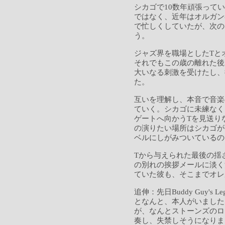
シカゴで10数年頑張って
ではなく、近年はオルガン
で忙しくしていたが、次の
う。
ジャズ界を職場としたTと
それでもこの歳の離れた後
大いなる刺激を受けたし、
た。
互いを理解し、本音で音楽
ていく。シカゴに未練なく
ゲートへ向かうTを見送り
の演りたい場所はシカゴが
ベルにしがみついているの
Tから与えられた最後の揺
の別れの挨拶メールに淡く
ていた彼も、そこまでオレ
追伸：先日Buddy Guy's
となんと、本人がいました
が、なんとストーンズのロ
奏し、失禁しそうになりまし