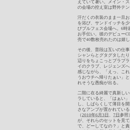
えていて暑い。メイン・ス
の会場の控え室は野外テン
汗だくの衣装のまま一旦お
を浴び、サンドイッチを少
びブルフェス会場へ。6時
お手伝い。彼のデビューC
売で40数枚売れたのは嬉
その後、普段は互いの仕事
シャンらとグタグタしたり
辺りをちょこっとブラブラ
イのクラブ、レジェンズへ
感じながら、「えっ、これ
うおウチへ帰りたぁい」と
れそうな愚痴が出る。
二階に在る綺麗で真新しい
ラしていると、「はぁい」
し、しばらくして薄目を開
さなアンプが置かれている
（
2010年6月3日
、
7日
参照
が、それらのセットを見て
で、どーしてなの？」と責