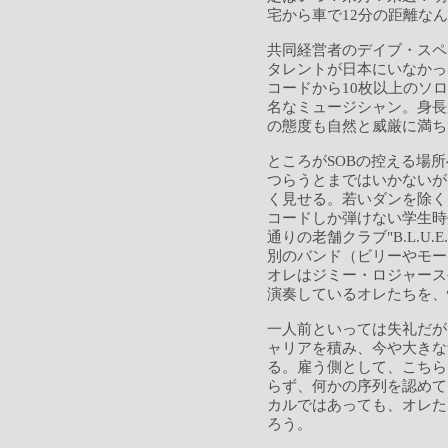
宅から車で12分の距離な
共同経営者のデイブ・スペ
タレントが日本にいなかっ
コードから10枚以上のソ
名なミュージシャン。身長
の態度も自然と威厳に満ち
ところがSOBの控える場
つらうとまではいかないが
く見せる。若いダンを除く
コードしか弾けない学生時
通りの老舗クラブ"B.L.U
別のバンド（ビリーやモー
オレはジミー・ロジャース
演奏しているオレたちを、
一人前といっては失礼だが
ャリアを積み、今や大きな
る。雇う側として、こちら
らず、何かの序列を認めて
カルではあっても、オレた
ろう。