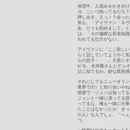
休憩中、人混みをかき分け
ヨ、こいつ知ってるだろ？
押し出す。えっ！？会った
気も。「アイヴァン・ネヴ
あ、どうも初めまして」と
は、「その偏狭な音楽知識
われても仕方がない。
アイヴァンに「ここ喧しい
らく話していてようやく気
ルの息子・・・。大昔にオレはアー
Is"を、永井隆さんとデ
父に似てるわ。妙な既
それにしてもニューオリン
業界での）と知り合いやね
挨拶で「ジュンは知ってる
ジュンと一緒に演ってる誰
ってるな。俺も一緒に仕事
たことはなかったが、きっ
の人）なんでしょ。「へぇ
つ。