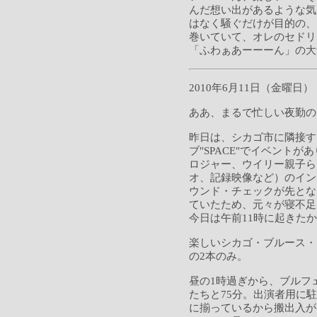
んだ想い出があるような気
はなく騒ぐだけが目的の、
巻いていて、オレのセドリ
「ふわぁあーーーん」の大
2010年6月11日（金曜日）
ああ、まるで忙しい夜勤の
昨日は、シカゴ市に隣接す
ブ"SPACE"でイベント
ロジャー、ウイリー親子ら
オ、記録映像など）のイン
ウンド・チェックが先とな
ていたため、元々が寝不足
今日は午前11時に起きた
楽しいシカゴ・ブルース・
の2本のみ。
昼の1時過ぎから、ブルフ
たちと75分。出演者用に
に揃っているから搬出入が