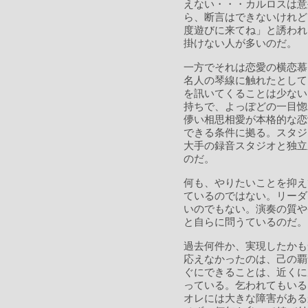
えない・・・カルロスは意
ら、断言はできないけれど
度遊びに来てね」と誘われ
掛けない人が多いのだ。
一方でそれは恋愛の横恋慕
名人の琴線に触れたとして
を訊いてくることは少ない
持ちで、よっぽどの一目惚
儚い相思相愛が本格的な恋
できる条件に拠る。スタジ
大手の録音スタジオと独立
のだ。
何も、やりたいことを抑え
ているのではない。リーダ
いのでもない。演奏の質や
と自らに問うているのだ。
過去何件か、実現したかも
応えなかったのは、己の覇
ぐにできることは、近くに
っている。乞われてもいる
オレには大きな障害がある