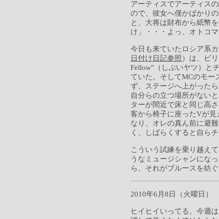
アーティスでアーティスの
ので、彼女へ僅かばかりの
と、大将は財布から紙幣を
け」・・・よっ、オトコマ
今日も来ていたロシア系カ
日付け日記参照
）は、ビリ
Fellow"（しぶいヤツ）とチ
ていた。そしてMCのモー
ず、ステージへ上がったら
自分らの立つ場所がないと
ターが間近で床と同じ高さ
客から椅子に座ったVが見
なり、オレの真ん前に避難
く、しばらくすると自らチ
こういう試練を乗り越えて
うなミュージシャンになっ
ら、それがブルースを紡ぐ
2010年6月8日（火曜日）
ヒイヒイいってる。今週は