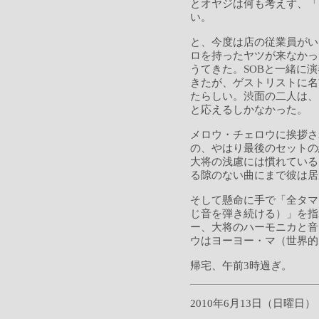
とオヤジは何も考えず、「
い。
と、今度は店の従業員がい
ロを持ったヤツが来なかっ
うてきた。SOBと一緒に
きたが、ゲストリストに名
たらしい。渋面の二人は、
と応えるしかなかった。
メロウ・チェロウに挨拶さ
の、やはり最後のセットの
大将の浅慮には慣れている
る隙のない曲にまで彼は居
そして懸命に手で「全タマ
じ音を弾き続ける）」を指
ー、大将のハーモニカと音
ウはヨーヨー・マ（世界的
帰宅、午前3時過ぎ。
2010年6月13日（日曜日）