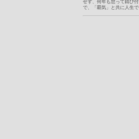
せず、何年も怠って錆び付
で、「覇気」と共に人生で