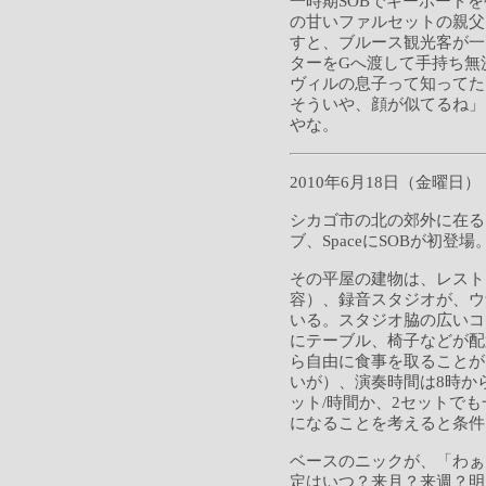
一時期SOBでキーボード
の甘いファルセットの親父
すと、ブルース観光客が一
ターをGへ渡して手持ち無
ヴィルの息子って知ってた
そういや、顔が似てるね」
やな。
2010年6月18日（金曜日）
シカゴ市の北の郊外に在る
ブ、SpaceにSOBが初登場
その平屋の建物は、レスト
容）、録音スタジオが、ウ
いる。スタジオ脇の広いコ
にテーブル、椅子などが配
ら自由に食事を取ることが
いが）、演奏時間は8時か
ット/時間か、2セットで
になることを考えると条件
ベースのニックが、「わぁ
定はいつ？来月？来週？明