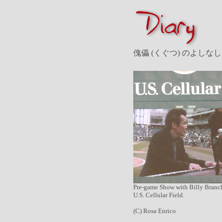
傀儡 (くぐつ) のよしなし
Pre-game Show with Billy Branch
U.S. Cellular Field.
(C) Rosa Enrico