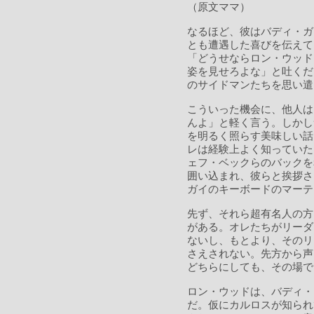
（原文ママ）
なるほど、彼はバディ・ガ
とも遭遇した喜びを伝えて
「どうせならロン・ウッド
姿を見せろよな」と吐くだ
のサイドマンたちを思い遣
こういった機会に、他人は
んよ」と軽く言う。しかし
を明るく照らす美味しい話
レは経験上よく知っていた
ェフ・ベックらのバックを
囲い込まれ、彼らと挨拶さ
ガイのキーボードのマーテ
先ず、それら超有名人の方
がある。オレたちがリーダ
ないし、もとより、そのリ
さえされない。先方から声
どちらにしても、その場で
ロン・ウッドは、バディ・
だ。仮にカルロスが知られ