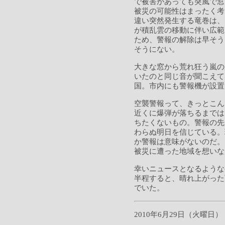
で被害があっても突風で窓
被災の可能性はまったく考
違い突然発生する竜巻は、
が積乱雲の移動に伴い広範
ため、警報の解除は早そう
そうにない。
大きな窓から荒れ狂う嵐の
いたのと同じ音が聞こえて
国。市内にも警報機が設置
空襲警報って、きっとこん
近くに爆弾が落ちるまでは
ちたくないもの。警報の先
わらぬ明日を信じている。
か警報は意味がないのだ。
被災に遭った地域を想いな
幸いニュースとなるような
半程すると、晴れ上がった
でいた。
2010年6月29日（火曜日）