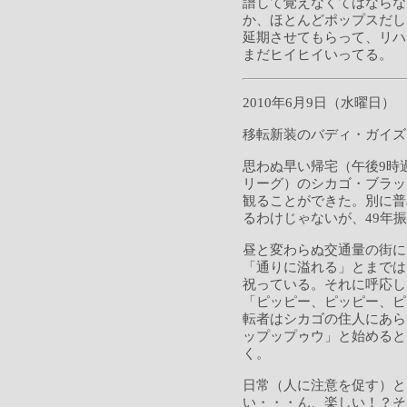
譜して覚えなくてはならな
か、ほとんどポップスだし
延期させてもらって、リハ
まだヒイヒイいってる。
2010年6月9日（水曜日）
移転新装のバディ・ガイズ
思わぬ早い帰宅（午後9時
リーグ）のシカゴ・ブラッ
観ることができた。別に普
るわけじゃないが、49年
昼と変わらぬ交通量の街に
「通りに溢れる」とまでは
祝っている。それに呼応し
「ピッピー、ピッピー、ピ
転者はシカゴの住人にあら
ップップゥウ」と始めると
く。
日常（人に注意を促す）と
い・・・ん、楽しい！？そ