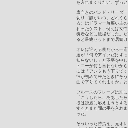
を入れまくりたい、ずっと
表向きのバンド・リーダー
切り（誰がいつ、どれくら
る）はドラマー兼雇い主の
わったゲスト、例えば女性
奏者などに鷹揚だった。だ
ると最終セットまで居続け
オレは迎える側だから一応
達が「何でアイツだけずっ
知らないし」と不平を申し
トニーが何も言わないから
には「アンタもう下りてく
彼が初めて来たときにそう
曲で下りてくれますか」と
ブルースのフレーズは別に
「こうしたら、ああしたら
彼は謙虚に応えようとする
するとまた間の手を入れま
った。
そういった苦労を、元オレ