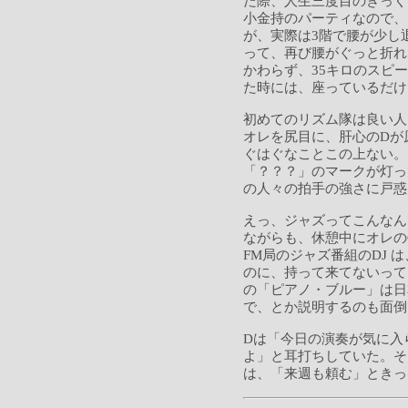
た際、人生三度目のぎっく
小金持のパーティなので、
が、実際は3階で腰が少し
って、再び腰がぐっと折れ
かわらず、35キロのスピ
た時には、座っているだけ
初めてのリズム隊は良い人
オレを尻目に、肝心のDが
ぐはぐなことこの上ない。
「？？？」のマークが灯っ
の人々の拍手の強さに戸惑
えっ、ジャズってこんなん
ながらも、休憩中にオレの
FM局のジャズ番組のDJ 
のに、持って来てないって
の「ピアノ・ブルー」は日
で、とか説明するのも面倒
Dは「今日の演奏が気に入
よ」と耳打ちしていた。そ
は、「来週も頼む」ときっ