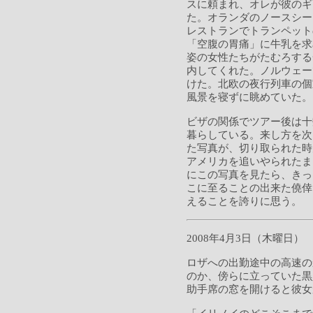
スに頼まれ、オレが彼のギ
た。オランダのノースシー
レストランでトランペット
「空腹の胃痛」に牛乳を求
姿の女性たちがたむろする
内してくれた。ノルウェー
けた。北欧の夜行列車の個
風景を寝ずに眺めていた。
ビザの関係でツアー後は十
暮らしている。来し方を次
た写真が、切り取られた時
アメリカを追いやられたま
にこの写真を見たら、きっ
こに至ることの出来た僥倖
えることを誇りに思う。
2008年4月3日（木曜日）
ロザへの出勤途中の高速の
のか、傍らに立っていた黒
助手席の窓を開けると彼女