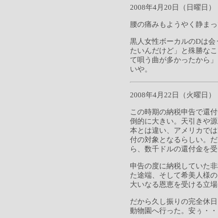
2008年4月20日（日曜日）
腰の痛みもようやく静まっ
黒人女性ボーカルのDは会
たいんだけど」と殊勝なこ
て唄う曲が多かったから」
いや。
2008年4月22日（火曜日）
この時期の納税申告で還付
倒的に大きい。天引きや源
本とは違い、アメリカでは
付の対象となるらしい。だ
ら、数千ドルの還付金を受
申告の度に納税していた非
た途端、そして希美人様の
大いなる恩恵を受ける立場
だから久し振りの完全休日
動物園へ行った。安ぅ・・