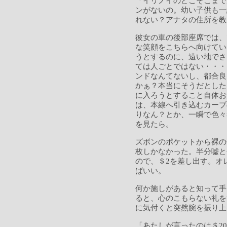
「イリノイのどこそこまで
ンがないの。幼い子供も一
れない？アナタの住所を教
彼女の車の後部座席では、
な笑顔をこちらへ向けてい
うとするのに、遠い地でさ
ては人ごとではない・・・
ンドなんてないし、都合良
かぁ？本当にそうだとした
に入ろうとすること自体お
は、本線へ引き込むカーブ
りなん？とか、一瞬で色々
を見たら。
ズボンのポケットから裸の
枚しかなかった。半分嘘と
ので、＄2を差し出す。オ
ばいい。
何か施しがあると知って手
ると、心のこもらない礼を
に気付くと突然腕を振り上
「あたしが言ったのは＄2