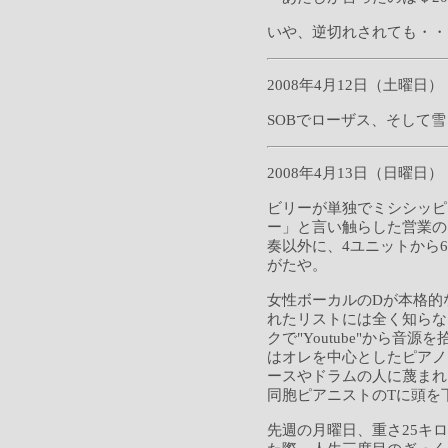
いや、逆切れされても・・
2008年4月12日（土曜日）
SOBでローザス、そして
2008年4月13日（日曜日）
ビリーが単独でミシシッピ
ー」と言い触らした営業の
奏以外に、4ユニットから
がたや。
女性ボーカルのDが本格的
れたリストには全く知らな
クで"Youtube"から音
はオレを中心としたピアノ
ースやドラムの人に蔑まれ
同胞ピアニストのTに頭を
先週の月曜日、重さ25キ