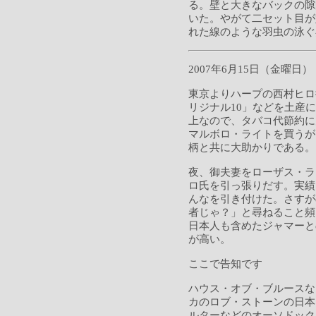
る。壁と大きなバックの隙
いた。やがて二セット目が
れた線のような羽虫の泳ぐ
2007年6月15日（金曜日）
東京よりハープの西村ヒロ
リジナル10」などを土産に頂
上なので、タバコ代節約に
マルボロ・ライトを買うが、
柄と共に大助かりである。
夜、御夫妻をローザス・ラ
ロ氏を引っ張りだす。実績
んなを引き付けた。さすが
者じゃ？」と尋ねること頻
日本人も含めたジャマーと
が高い。
ここで告知です
ハウス・オブ・ブルースな
カのロブ・ストーンの日本
ルターなどのオーソドック