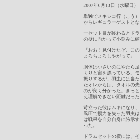
2007年6月13日（水曜日）
単独でメキシコ行（こう）
からレギュラーゲストとな
一セット目が終わるとドラ
の壁に向かって小刻みに頭
『おお！見付けたぞ、この
ょろちょろしやがって』
胴体は小さいのにやたら足
くりと宙を漂っている。モ
振りするが、羽虫には当た
たオレからは、タオルの先
のが良く分かった。きっと
え理解できない距離だった
苛立った彼はムキになり、
風圧で揚力を失った羽虫は
は戦果を自分自身に誇示す
った。
ドラムセットの横には、そ