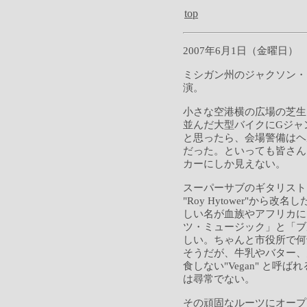
top
2007年6月1日（金曜日）
ミシガン州のジャクソン・
演。
小さな空港横の広場の芝生
並んだ大型バイクにGジャ
と思ったら、会場警備はヘ
だった。といっても皆さん
カーにしか見えない。
スーパーサブのギタリスト
"Roy Hytower"から改名した
しい名が血族やアフリカに
ツ・ミュージック」と「ブ
しい。ちゃんと市役所で何
そうだが、牛乳やバター、
食しない"Vegan" と
は尋常でない。
その頑固なルーツにオープ