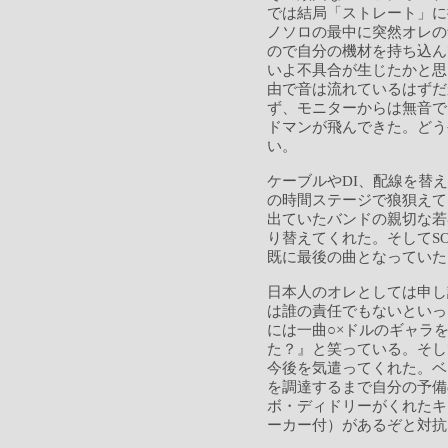
では結局「ストレート」に
ノソロの最中に突然オレの
ので自分の機材を持ち込ん
いよ不具合が生じたかと思
由で音は流れているはずだ
ず、モニターからは無音で
ドマンが飛んできた。どう
い。
ケーブルやDI、配線を替
の時間ステージで狼狽えて
出ていたバンドの親切な若
り替えてくれた。そしてS
既に最後の曲となっていた
日本人のオレとしては申し
は誰の責任でもないといっ
には一曲○×ドルのギャラ
た？』と笑っている。そし
今後を気遣ってくれた。ベ
を調達するまで自分の予備
ボ・ディドリーがくれたキ
ーカー付）があるぞと対抗