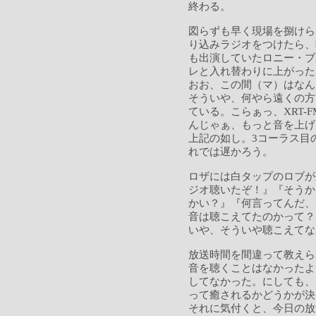
終わる。
図らずも早く現場を捌けら
り込みラジオをつけたら、
も出演していたロニー・ブ
レと入れ替わりに上がった
おお、この間（マ）はなん
そういや、何やら遠くの方
ている。こらぁっ、XRT-
んじゃぁ、もっと音を上げ
上記の如し。3コーラス目
れでは遅かろう。
ロザには白タップのロブが
ジオ聴いたぞ！』『そうか
かい？』『何言ってんだ、
音は聴こえてたのかって？
いや、そういや聴こえてな
放送時間を間違って教えら
音を聴くことはなかったよ
してなかった。にしても、
って癒されるかどうかが決
それに気付くと、今日の放