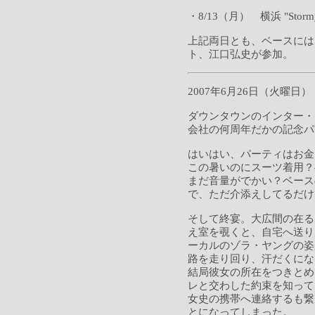
・8/13（月） 横浜 "Stormy
上記両日とも、ベースには
ト、江口弘史が参加。
2007年6月26日（火曜日）
ダウンタウンのインター・
会社の何周年だかの記念パ
はいはい、パーティはお金
この暑いのにスーツ着用？
まだ音量がでかい？ベース
で、ただ介添えしてるだけ
そして終宴。大広間の在る
え室を覗くと、自宅へ送り
ーカルのゾラ・ヤングの姿
路を走り回り、汗だくにな
結局彼女の所在をつきとめ
レと交わした約束を知って
女史の携帯へ連絡するも繋
とになってしまった。