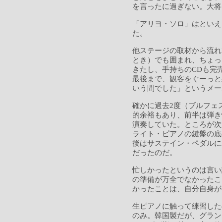
を言ったに過ぎない。大将
「アリヨ・ソロ」はといえ
た。
他ステージの取材から流れ
とき）でも囲まれ、ちょっ
きたし、手持ちのCDも完
最後まで、観客をぐーっと
いう間でした」というメー
確かに過去2度（ブルフェ
的余裕もあり、前半は弾き
演奏していた。ところが次
ライト・ピアノの鍵盤の底
後はサステイン・ペダルに
だったのだ。
忙しかったというのは言い
の準備が万全でなかったこ
かったことは、自分自身が
生ピアノに触って練習した
のみ。韓国製だが、グラン