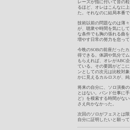
レーズが指に付いて音の粒
るほど、オレはこんなに上
た。それなのに結局本番で
技術以前の問題なのは薄々
が、聴衆や時間を気にして
な条件でも胸の張れる曲を
増やす日常の努力を怠って
今晩のSOBの前座だった
得できる。体調や気分でム
もらえれば、オレがABC
ている。その要因がどこに
ンとしての次元は比較対象
かに見えるカルロスが、純
将来の自分に、ソロ演奏の
とはない。バンド仕事に手
ど）を模索する時間がない
さえ向かなかった。
次回のソロがフェスとは限
自分に証明したいと願って