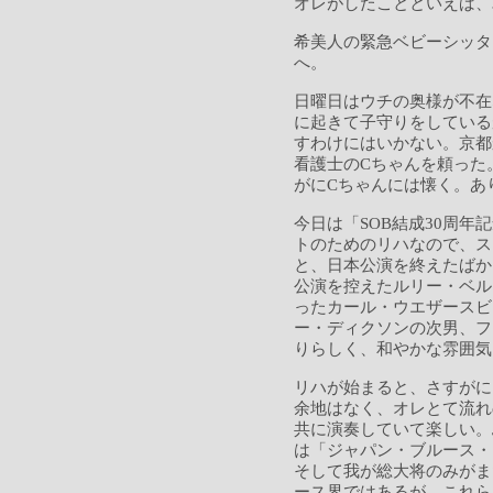
オレがしたことといえば、
希美人の緊急ベビーシッタ
へ。
日曜日はウチの奥様が不在
に起きて子守りをしている
すわけにはいかない。京都
看護士のCちゃんを頼った
がにCちゃんには懐く。あ
今日は「SOB結成30周
トのためのリハなので、ス
と、日本公演を終えたばか
公演を控えたルリー・ベル
ったカール・ウエザースビ
ー・ディクソンの次男、フ
りらしく、和やかな雰囲気
リハが始まると、さすがに
余地はなく、オレとて流れ
共に演奏していて楽しい。
は「ジャパン・ブルース・
そして我が総大将のみがま
ース界ではあるが、これら