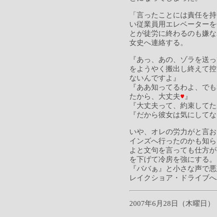
「言ったことには責任を持
い従業員用エレベーターを
とが徒労に終わるのも嫌な
女史へ連絡する。
『あっ、あの、ゾラを送っ
をようやく搬出し終えて控
ないんですよ』
『ああ知ってるわよ、でも
たから、大丈夫
』
『大丈夫って、約束してた
『だから彼女は気にしてな
いや、オレの労力がと言お
インズへ行ったのかも知ら
よと文句を言っても仕方が
を下げて冷房を強にする。
『ババぁ』と小さな声で悪
レイクショア・ドライブへ
2007年6月28日（木曜日）