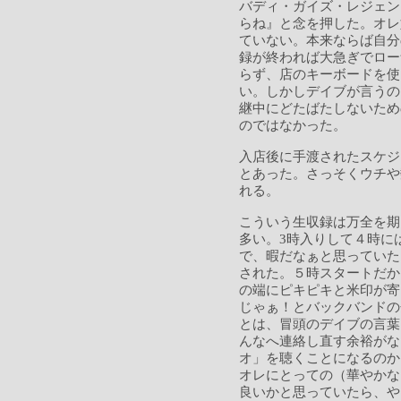
バディ・ガイズ・レジェン
らね』と念を押した。オレ
ていない。本来ならば自分
録が終われば大急ぎでロー
らず、店のキーボードを使
い。しかしデイブが言うの
継中にどたばたしないため
のではなかった。
入店後に手渡されたスケジ
とあった。さっそくウチや
れる。
こういう生収録は万全を期
多い。3時入りして４時に
で、暇だなぁと思っていた
された。５時スタートだか
の端にピキピキと米印が寄
じゃぁ！とバックバンドの
とは、冒頭のデイブの言葉
んなへ連絡し直す余裕がな
オ」を聴くことになるのか
オレにとっての（華やかな
良いかと思っていたら、や