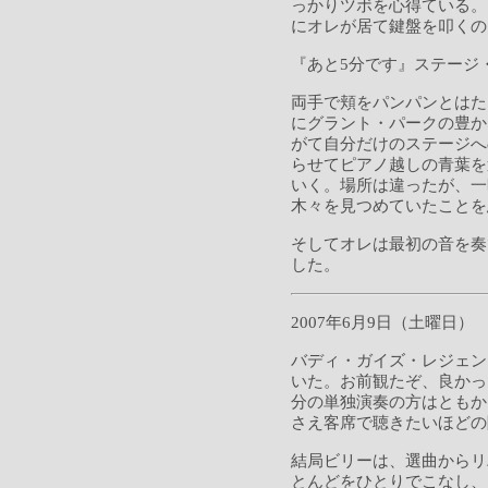
っかりツボを心得ている。
にオレが居て鍵盤を叩くの
『あと5分です』ステージ
両手で頬をパンパンとはた
にグラント・パークの豊か
がて自分だけのステージへ
らせてピアノ越しの青葉を
いく。場所は違ったが、一
木々を見つめていたことを
そしてオレは最初の音を奏
した。
2007年6月9日（土曜日）
バディ・ガイズ・レジェン
いた。お前観たぞ、良かっ
分の単独演奏の方はともか
さえ客席で聴きたいほどの
結局ビリーは、選曲からリ
とんどをひとりでこなし、