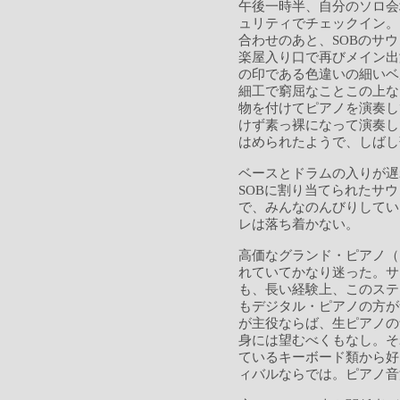
午後一時半、自分のソロ会
ュリティでチェックイン。
合わせのあと、SOBのサ
楽屋入り口で再びメイン出
の印である色違いの細いベ
細工で窮屈なことこの上な
物を付けてピアノを演奏し
けず素っ裸になって演奏し
はめられたようで、しばし
ベースとドラムの入りが遅
SOBに割り当てられたサ
で、みんなのんびりしてい
レは落ち着かない。
高価なグランド・ピアノ（
れていてかなり迷った。サ
も、長い経験上、このステ
もデジタル・ピアノの方が
が主役ならば、生ピアノの
身には望むべくもなし。そ
ているキーボード類から好
ィバルならでは。ピアノ音源に