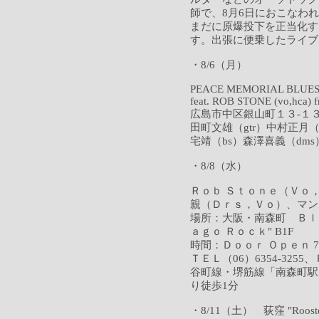
師で、8月6日におこなわ
まだに原爆投下を正当化す
す。出張に便乗したライブ
・8/6（月）
PEACE MEMORIAL BLUES 
feat. ROB STONE (vo,hca)
広島市中区銀山町１３-１３ 
田町文雄（gtr）中村正月（
宅靖（bs）森澤喜義（dms）
・8/8（水）
Ｒｏｂ Ｓｔｏｎｅ（Ｖｏ
親（Ｄｒｓ，Ｖｏ）、マン
場所：大阪・南森町 Ｂｌｕ
ａｇｏ Ｒｏｃｋ" B1F
時間：Ｄｏｏｒ Ｏｐｅｎ 7
ＴＥＬ（06）6354-3255、
谷町線・堺筋線「南森町駅
り徒歩1分
・8/11（土） 荻窪 "Rooste