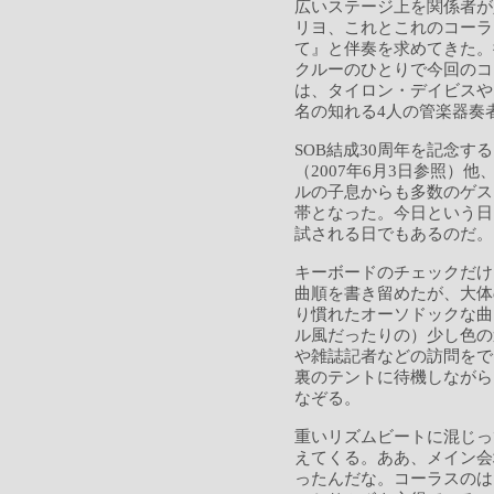
広いステージ上を関係者が
リヨ、これとこれのコーラ
て』と伴奏を求めてきた。
クルーのひとりで今回のコ
は、タイロン・デイビスや
名の知れる4人の管楽器奏
SOB結成30周年を記念
（2007年6月3日参照）
ルの子息からも多数のゲス
帯となった。今日という日
試される日でもあるのだ。
キーボードのチェックだけ
曲順を書き留めたが、大体
り慣れたオーソドックな曲
ル風だったりの）少し色の
や雑誌記者などの訪問をで
裏のテントに待機しながら
なぞる。
重いリズムビートに混じっ
えてくる。ああ、メイン会
ったんだな。コーラスのは