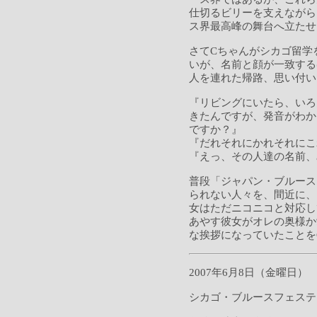
仕切るビリーを支えながら
ス界最高峰の舞台へ立たせ
さてCちゃんがシカゴ留学
いが、名前と顔が一致する
人を連れた帰路、思い付い
『リビングにいたら、いろ
きたんですが、発音がわか
ですか？』
『だれそれにかれそれにこ
『えっ、その人達の名前、
普段「ジャパン・ブルース
られない人々を、間近に、
女はただニコニコと対応し
あやす彼女がオレの奥様か
な挨拶になっていたことを
2007年6月8日（金曜日）
シカゴ・ブルースフェステ