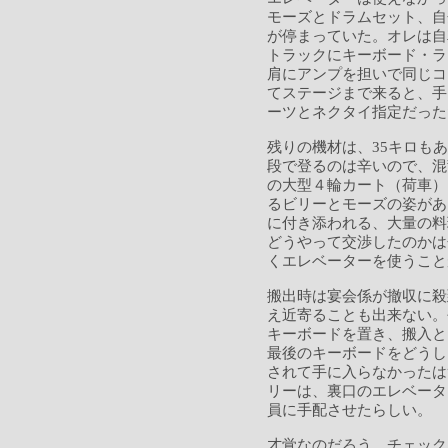
モーズとドラムセット、自
が停まっていた。オレは自
トラックにキーボード・ラ
肩にアンプを担いで同じコ
てステージまで来ると、手
ーツとネクタイ指定だった
残りの機材は、35キロも
段で登るのは辛いので、混
の大型４輪カート（荷車）
るビリーとモーズの姿があ
に付き添われる、大量の料
どうやって交渉したのかは
くエレベーターを使うこと
搬出時は宴会係が撤収に殺
え近寄ることも出来ない。
キーボードを置き、搬入と
最後のキーボードをどうし
されて手に入らなかったは
リーは、裏口のエレベータ
員に手配させたらしい。
才覚なのだろう。チェック