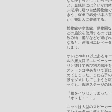
なんかずっと忙しかったか
と、金銭的には辛いが肉体
ン湖岸に建つ自然博物館で
きや、SOBで45分×3本
が、搬出入に難儀する。
博物館や水族館、動物園な
どの施設を使用するのでは
飲み物、備品などが運ばれ
なると、運搬用エレベータ
しまう。
オレは20キロ以上あるキー
ルの搬入口でエレベーター
りと抜けて再び別の階段を
ステージは中央寄りで更に
めてしまった。まだ右手の
腰をダメにしてしまうと堪
ックも、仮設ステージの縁
『腰をイワセテしまった・
『オレも・・・』
ニックは大型のスピーカー
エレベーターは使えなかっ