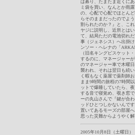
は募り、たまたま近くにあった
ミ袋を買い、なんとか雨露
の、心配で心配でほとんど
らそのままだったのでよう
割られたのか？』と、これ
ヤジに説明し、近所とはい
て、結局ただの電池切れだ
事（ジェネシス）へ出掛け
ンソー・ヘレナの「ARKANSAS
（旧名キングビスケット・
するのに、マネージャーが
のマネージャー車で木曜日
襲われ、それは翌日も続い
く暇もなく薬屋で薬剤師お
まま9時間の旅程の7時間
ットで爆睡していたら、夜
する音で寝覚め、覗き窓で
ーの丸山さんで『鍵が合わ
ッドひとつしかないんです
置いてあるモーズの部屋へ
思った災難からようやく解
2005年10月8日（土曜日）