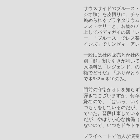
サウスサイドのブルース・
ジオ跡）を皮切りに、チャ
眺められるプラネタリウム
ンス・ケリーと、名物のチ
上してバディガイの店「レ
ー、「ブルース」でレス某
インズ」でリンゼィ・アレ
一般には社内販売とか社内
別「顔」割り引きが利いて
入場料は「レジェンド」の
額でどうだ』『ありがとう
で＄5×2＝＄10のみ。
門前の守衛がオレを知らず
弾きでございますが、何卒
嫌なので、『はいっ、いく
づもりをしているのだが、
ていた。普段仕事している
だが、やはり小心な傀儡（
ないので、いつもドキドキ
プライベートで他人が演奏