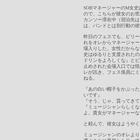
SOBマネージャーのM女
ので、こちらが彼女のお世
カンソー滞在中（宿泊先は
は、バンドとは別行動の彼
昨日のフェスでも、ビリー
れをオレからマネージャー
場入りした。女性だからな
史はゆるりと支度されたの
ドリンをよろしくな』とビ
止めされた会場入口では怪
レが訊き、フェス係員にミ
ねる。
『あの白い帽子をかぶった
いです』
『そう、じゃ、貰ってきて
『ミュージシャンらしくな
よ。貴女がマネージャーな
と頼んで、彼女はようやく
ミュージシャンのオレより