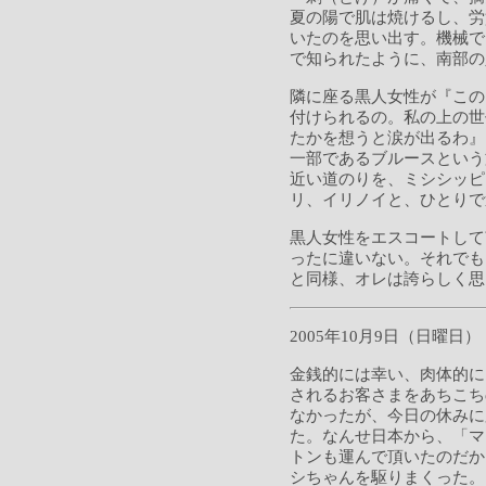
夏の陽で肌は焼けるし、労
いたのを思い出す。機械で
で知られたように、南部の
隣に座る黒人女性が『この
付けられるの。私の上の世
たかを想うと涙が出るわ』
一部であるブルースという文
近い道のりを、ミシシッピ
リ、イリノイと、ひとりで
黒人女性をエスコートして
ったに違いない。それでも
と同様、オレは誇らしく思
2005年10月9日（日曜日）
金銭的には幸い、肉体的に
されるお客さまをあちこち
なかったが、今日の休みに
た。なんせ日本から、「マ
トンも運んで頂いたのだか
シちゃんを駆りまくった。