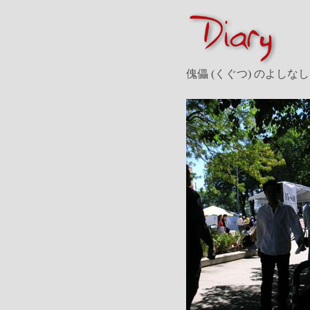
傀儡 (くぐつ) のよしなし