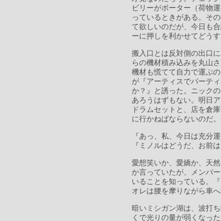
ビリーがポーター（荷物運
っているときがある。その
て欲しいのだが、今日も合
ーに押しを利かせてどうす
搬入口とは反対側の出口に
らの機材積み込みを丸山さ
機材も慌てて自力で運ぶの
が『アーティスでパーティ
か？』と誘った。ニックの
あろうはずもない。明日ア
ドラムセットと、店を倉庫
に行かねばならないのだ。
『あっ、私、今日は充分運
『ミノルはどうだ、お前は
愛想笑いか、愛嬌か、天然
か言っていたが、メンバー
いることを知っている。『
オレは腰を摩りながら車へ
暗いミシガン湖は、波打ち
くで光りの量が弱くなった