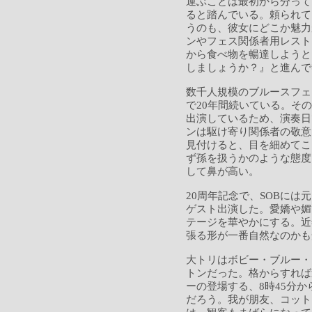
運ぶことは最初から分って
ると踏んでいる。頼られて
うのも、彼女にどこか魅力
ンやフェス関係者用レスト
から食べ物を暢達しようと
しましょうか？』と進んで
数千人規模のブルースフェ
で20年間続いている。その
出演しているため、演奏日
ンは駆け寄り関係者の敬意
見付けると、目を細めてこ
ず孫を扱うかのような態度
して鼻が高い。
20周年記念で、SOBに
ゲスト出演した。愛嬌や媚
テージを華やかにする。近
張る形が一番自然なのかも
大トリはボビー・ブルー・
トンだった。格からすれば
ーの登場する、8時45分か
だろう。我が朋友、コット