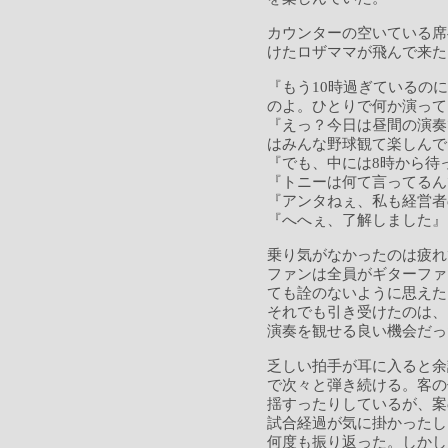
カウンターの空いている席
けたロザママが飛んで来た
『もう10時過ぎているの
のよ。ひとりで何か演って
『えっ？今日は昼間の演奏
はみんな野球観て楽しんで
『でも、中には8時から待
『トニーは何て言ってるん
『アンタねぇ、私も経営者
『へへぇ、了解しました』
乗り気がなかったのは疲れ
ファンは全員がギターファ
ても詮のないように思えた
それでも引き受けたのは、
演奏を観せる良い機会だっ
乏しい拍手が耳に入ると余
で次々と弾き続ける。客の
揺すったりしているが、案
試合経過が気に掛かったし
何度も振り返った。しかし