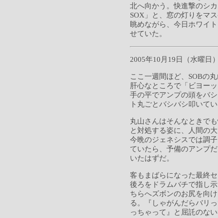
北へ向かう。快進撃のシカ
SOX」と、窓の灯りをマ
眺めながら、今日ホワイト
せていた。
2005年10月19日（水曜日
ここ一週間ほど、SOBの
肝心なところで「ビヨーッ
手の平でアンプの頭をバシ
ト丸ごとバシバシ叩いてい
丸山さんはそんなときでも
と対処する姿に、人間の大
今晩のジェネシスでは調子
ていたら、予備のアンプだ
いたはずだ。
客もまばらになった最終セ
後ろをドラムバチで指し示
ちらへズボンのお尻を向け
る。『しゃがんだらバリっ
っちゃって』と屈託のない