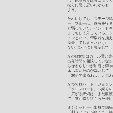
は、観客もまばらになって
彼らに悪く思いながらも、
まう。
それにしても、ステージ脇
ー・ブルーは、両脇を従者
ど弱っていた。バンドもキ
ょっちゅう外している。タ
トンといい、管楽器を揃え
逝去してしまっただけに、
ないバンドにも失望してし
かのM女史はカール君と先
出発時間を相談していなか
らせるらしいが油断は禁物
床へ着いたのが幸いして、
『30分で出るわよ』と言
かつてロバート・ジョンソ
「クロスロード」へ続く6
に広がる綿畑は、まだ収穫
て、雪が降り積もった様に
ミシシッピー州出身で綿摘
『刺（とげ）が痛くて、摘