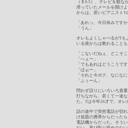
（＄9.5）、テレビを観
滞っていたメールを開けよ
からは、若いピアニストT
「あれっ、今日休みですか
「うん」
オレもよくしゃべるがTも
いる彼からは教わることも
「こないだねぇ、どこそこ
「へぇー」
「でもあれはどうこうです
「ほぉー」
「それと今ボク、なになに
「ふぅーん」
問わず語りにいろいろ貴重
打ちながら、若くて一途な
た。Tは今年26才で、オ
話の途中で突然電話が切れ
け放題の携帯からだったら
電話機からだった。そうい
ない。再び取り留めのない