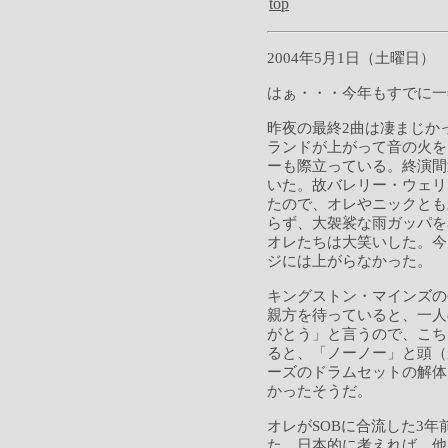
top
2004年5月1日（土曜日）
はぁ・・・今年もすでに一
昨夜の最終2曲は凄まじか
ランドが上がって音の火を
ーも際立っている。終演間
いた。故バレリー・ウェリ
たので、オレやニックとも
らず、大袈裟な雨ガッパを
オレたちは大笑いした。今
ジには上がらなかった。
キングストン・マインズの
親方を待っていると、一人
がとう」と言うので、こち
ると、「ノーノー」と頭（
ーズのドラムセットの解体
かったそうだ。
オレがSOBに合流した3
た。日本的に考えれば、他