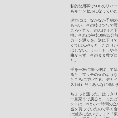
私的な用事でSOBのリハ
もキャンセルになっていた
夕方には、なかなか予約の
もらい、その後ミツワで買
ころへ寄り、のんびりと下
頃。それは午後10時15
カーン通りを、逆に下りて
くてぼんやりとした灯りが
はしない。えっ！もしや今
曲がらず、そのまま数ブロ
た。
手を一杯に前へ伸ばして親
ると、マッチの火のような
ところに浮いてる。デカイ
ス1日）だ！あんなに低い
ちょっと迷った。はっきり
一旦家まで戻ると、またど
ントは、Nと小一時間の立
当を買っていたので早く食
は滅多にないでしょ？「東