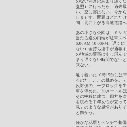
のない満月のあまり遅くな
参照
）に行ったら、過去最
い。空に雲はない。今から
しま）す。問題はどれだけ
間、北に上がる高速道路
あの小さな公園は、ミシガ
当たる道の両端が駐車スペ
6:00AM-10:00PM
ない）金持ち連中が通報す
の地域の警察はすっ飛んで
まり遅くない時間でないと
来ない。
辿り着いた10時15分に
るのだ、ここの眺めを。テ
反対側の、一ブロックを生
車を停めた。30メートル
その中程に建つ、四方を吹
を眺める中年女性が立って
見」のような風情がありそ
と向かう。
僅かな花壇とベンチで整備