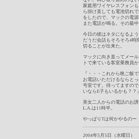
家庭用ワイヤレスフォンも
ら掛け直しても電池切れで
をしたので、マックの電源
また電話が鳴る。その最中
今日の彼はネタになるよう
だうだ会話もそろそろ4時
切ることが出来た。
マックに向き直ってメール
トで来ている客室乗務員か
『・・・これから晩ご飯で
お電話いただけるならとっても嬉し
号室です。待ってますので
いならE子もいるかも？？
美女二人からの電話のお誘
L.A.は11時半。
やっぱりTは何かやるのー
2004年5月5日（水曜日）