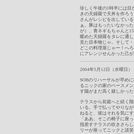
珍しく午後の1時半には目
きの天婦羅で天丼を作ろう
さんがレシピを出している
ぁ。豚はもったいなかった
が）、青ネギもちゃんと1
暖めた天婦羅をタレに通し
見た目本物じゃ。そして・
どこの料理屋じゃー！へろ
にアレンジせんかった己が
2004年5月12日（水曜日）
SOBのリハーサルが早め
るニックの家のベースメン
す陽がまだ高く嬉しかった
テラスから前庭へと続く階
いる。手で払ってやりなが
ねると、彼はそれを気にす
「ああ、そこの椅子に座っ
指差すテラスの吹きさらし
リーが座ってニックと談笑