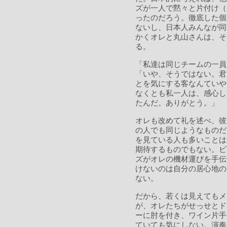
ズが一人で黙々と片付け（
ったのだろう。徹底した個
ないし、日本人みんなが同
かくオレと丸山さんは、そ
る。
「私達は同じチームの一員
「いや、そうではない。君
とを気にする客なんていや
なくとも私一人は、感心し
たんだ。ありがとう。」
オレも改めて礼を述べ、彼
の人でも同じようなものだ
を見ている人も多いことは
期待するものでもない。ビ
ズがオレの機材運びを手伝
けないのは自分の居心地の
ない。
だから、若くは見えてもメ
が、オレたちがせっせとド
ーに肘を付き、ワイン片手
ていても気にしない。演奏