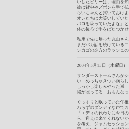
いしたビリーは、理由を知
彼は背中やズボンを手で払
らいちゃんと拭いておけよ
オレたちは大笑いしていた
バコを吸っていたよな」と
体の後ろで手をばたつかせ
私用で先に帰った丸山さん
まだバカ話を続けている二
シカゴの夕方のラッシュの
2004年5月13日（木曜日）
サンダーストームさんがシカ
い めっちゃきつい雨らし
しっかし楽しみやった嵐 
陽が照ってる おもんなっ
ぐっすりと眠っていた午後
わらずのダンディな声でカ
「エディの代わりに今日の
ら、迎えに来てくれないか
を考え、ジャムセッション