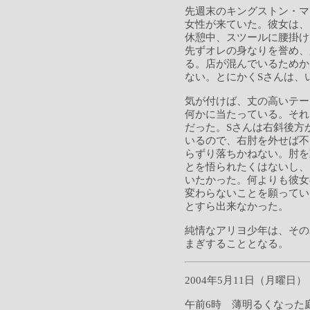
先週末のキングストン・マ
女性が来ていた。彼女は、
休憩中、スツールに腰掛け
先ずオレの身なりを誉め、
る。店が混んでいるためか
ない。とにかくSさんは、
気が付けば、丈の高いテー
何かに当たっている。それ
だった。Sさんは右斜後方
いるので、右肘を外せば不
らずり落ちかねない。肘を
とを悟られたくはないし、
いたかった。何よりも彼女
変わらないことを願ってい
とすら出来なかった。
純情なアリヨ少年は、その
まぎすることとなる。
2004年5月11日（月曜日）
午前6時 薄明るくなった