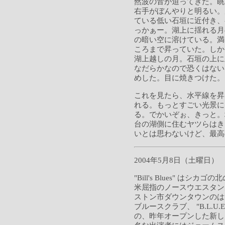
然波の音が迫ってきた。眺
右手がぼんやりと明るい。
ている低い石垣に近付き、
っかぁー。湖上に揺れる月
の暗い空に溶けている。満
ころまで昇っていた。しか
湖上越しの月。石垣の上に
なだらかなので恐くはない
めした。目に焼きつけ
これを見たら、水平線を昇
れる。もっとすごい光景に
る。でかいぞぉ、きっと。
台の湖側に住むヤツらはき
いとは思わないけど、最高
2004年5月8日（土曜日）
"Bill's Blues" 
米屈指のノースウエスタン
ストン市ダウンタウンのは
ブルースクラブ、 "B.L.U
の、昨年オープンした新し