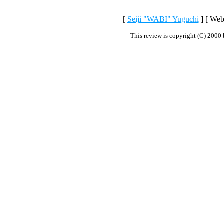
[
Seiji "WABI" Yuguchi
] [ Web
This review is copyright (C) 2000 