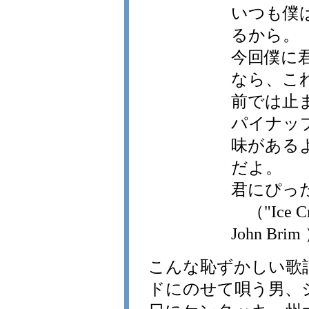
いつも僕
るから。
今回僕に
なら、こ
前では止
パイナッ
味がある
だよ。
君にぴっ
（"Ice Cre
John Brim
こんな恥ずかしい歌
ドにのせて唄う男、ジ