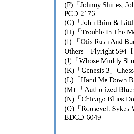
(F)「Johnny Shines, Jo
PCD-2176
(G)「John Brim & Lit
(H)「Trouble In The 
(I) 「Otis Rush And Bu
Others」Flyright 59
(J)「Whose Muddy Sh
(K)「Genesis 3」Ches
(L)「Hand Me Down Bl
(M) 「Authorized Blu
(N)「Chicago Blues D
(O)「Roosevelt Sykes 
BDCD-6049