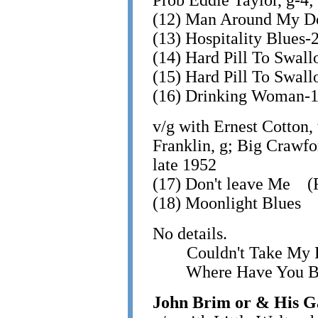
Prob Eddie Taylor, g-4;
(12) Man Around My 
(13) Hospitality Blue
(14) Hard Pill To Swa
(15) Hard Pill To Swal
(16) Drinking Woman
v/g with Ernest Cotton, 
Franklin, g; Big Crawfo
late 1952
(17) Don't leave Me (
(18) Moonlight Blues 
No details.
Couldn't Take My R
Where Have You Bee
John Brim or & His G