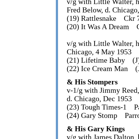
v/g with Little Walter,
Fred Below, d. Chicago
(19) Rattlesnake Ckr
(20) It Was A Dream 
v/g with Little Walter, 
Chicago, 4 May 1953
(21) Lifetime Baby (J
(22) Ice Cream Man (
& His Stompers
v-1/g with Jimmy Reed,
d. Chicago, Dec 1953
(23) Tough Times-1 P
(24) Gary Stomp Parr
& His Gary Kings
v/g with James Dalton, 