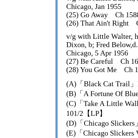
Chicago, Jan 1955
(25) Go Away Ch 15
(26) That Ain't Right
v/g with Little Walter,
Dixon, b; Fred Below,d.
Chicago, 5 Apr 1956
(27) Be Careful Ch 1
(28) You Got Me Ch 
(A)「Black Cat Trail
(B)「A Fortune Of Blu
(C)「Take A Little Wa
101/2【LP】
(D)「Chicago Slicke
(E)「Chicago Slicker