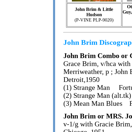
Ot
John Brim & Little
Guy,
Hudson
(P-VINE PLP-9020)
John Brim Discogra
John Brim Combo or 
Grace Brim, v/hca with
Merriweather, p ; John 
Detroit,1950
(1) Strange Man For
(2) Strange Man (alt.t
(3) Mean Man Blues 
John Brim or MRS. J
v-1/g with Gracie Brim,