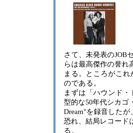
さて、未発表のJOB
らは最高傑作の誉れ
まる。ところがこれ
のである。
まずは「ハウンド・ドック
型的な50年代シカゴ・サ
Dream"を録音し
恐れ、結局レコード
る。