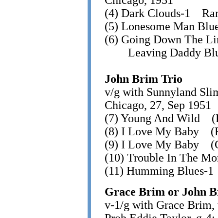
Chicago, 1951
(4) Dark Clouds-1 R
(5) Lonesome Man Bl
(6) Going Down The 
Leaving Daddy Blu
John Brim Trio
v/g with Sunnyland Sli
Chicago, 27, Sep 1951
(7) Young And Wild (
(8) I Love My Baby (
(9) I Love My Baby (
(10) Trouble In The 
(11) Humming Blues-
Grace Brim or John B
v-1/g with Grace Brim, 