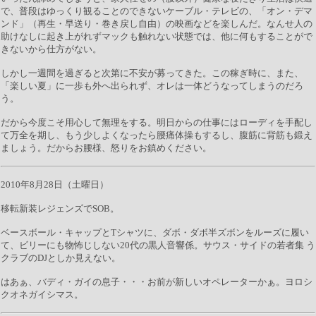
で、普段はゆっくり観ることのできないケーブル・テレビの、「オン・デマ
ンド」（再生・早送り・巻き戻し自由）の映画などを楽しんだ。なんせ人の
助けなしに起き上がれずマックも触れない状態では、他に何もすることがで
きないから仕方がない。
しかし一週間を過ぎると次第に不安が募ってきた。この稼ぎ時に、また、
「楽しい夏」に一歩も外へ出られず、オレは一体どうなってしまうのだろ
う。
だから今度こそ用心して無理をする。明日からの仕事にはローディを手配し
て万全を期し、もう少しよくなったら腰痛体操もするし、腹筋に背筋も鍛え
ましょう。だからお腰様、怒りをお鎮めください。
2010年8月28日（土曜日）
移転新装レジェンズでSOB。
ベースボール・キャップとTシャツに、ダボ・ダボ半ズボンをルーズに履い
て、ビリーにも物怖じしない20代の黒人音響係。サウス・サイドの若者集 う
クラブのDJとしか見えない。
はあぁ、バディ・ガイの息子・・・お前が新しいオペレーターかぁ。ヨロシ
クオネガイシマス。