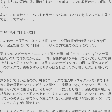
をする大将の背後の壁に掛けられた、マルボロ・マンの看板がオレの目に 入
った。
あの、この会社・・・ベストセラー・タバコのひとつであるマルボロを扱っ
てるようですが・・・。
2010年8月17日（火曜日）
この10年で6度目の「ぎっくり腰」だが、今回は腰が砕け散ったような症
状。完全安静にして11日目、ようやく自力で立てるようになった。
実は8/2にスピーカー・ユニットを運んだ際、軽くやっていた。ずっと仕事
は続いていて休めなかったが、周りも機材運びを手伝ってくれていたので 乗
り切れると思っていたのに、5日（CMオーディションの日）の夜のロカビリ
ーのフェスで、鍵盤をずっと叩きっぱなしだったのが響いたのかも知れ な
い。
気を付けてはいたものの、6日にローザスで搬入中（スイス人バンドでオル
ガン音が必要だった）にピキッと悪化し、身動きできなくなった。男二人に
抱えられて車に乗せられ、何とかアパートにたどり着く。深夜の駐車場から
杖代わりのバットと家人の支えで、よちよち歩いて部屋に入ったものの、 座
っているのさえ、手で何かを支えていないと激痛が走り背筋が痙（つ）って
しまう。さすがに観念した。
いったん諦めてしまうと、家人任せの（腰以外）健康な寝たきり生活は快適