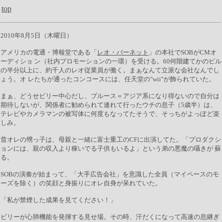
top
2010年8月5日（木曜日）
アメリカの電通・博報堂である「
レオ・バーネット
」の本社でSOBがCMオ
ーディショ ン（社内プロモーションの一環）を受ける。60何階建てかのビル
の半分以上に、約千人のレオ従業員が働く。まぁなんて立派な会社なんでし
ょう。オ レたちが通ったコンコースには、任天堂の"wii"が飾られていた。
まぁ、どうせビリー中心だし、ブルース＝アジア系になり得ないので自分は
期待しないが、関係者に勧められて連れて行ったウチの息子（5歳半）は、
テレビやカメラマンの被写体に何度もなってたそうで、そっちがよっぽど楽
しみ。
昔オレの甥っ子は、母親と一緒に富士重工のCFに出演してた。「プロダクシ
ョンには、親の収入より稼いでる子供もいるよ」という弟の悪魔の囁きが 蘇
る。
SOBの演奏が始まって、「大手広告会社」を意識した全員（マイペースのモ
ーズを除く）の笑顔と身振りにオレ自身が呆れていた。
「私が禁煙した成果を見てください！」
ビリーが心肺機能を発揮する見せ場。その時、汗だくになって高速の息継ぎ